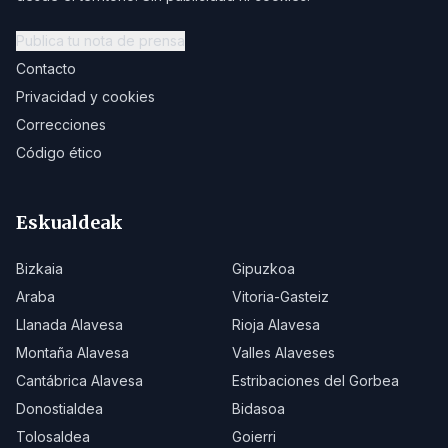
Publica tu nota de prensa
Contacto
Privacidad y cookies
Correcciones
Código ético
Eskualdeak
Bizkaia
Gipuzkoa
Araba
Vitoria-Gasteiz
Llanada Alavesa
Rioja Alavesa
Montaña Alavesa
Valles Alaveses
Cantábrica Alavesa
Estribaciones del Gorbea
Donostialdea
Bidasoa
Tolosaldea
Goierri