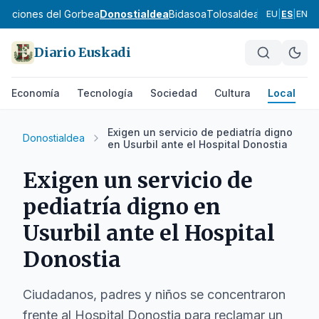
ribaciones del Gorbea
Donostialdea
Bidasoa
Tolosaldea
Goierri
Urola
EU
|
ES
|
EN
Diario Euskadi
Economía
Tecnología
Sociedad
Cultura
Local
D
Exigen un servicio de pediatría digno
Donostialdea
en Usurbil ante el Hospital Donostia
Exigen un servicio de
pediatría digno en
Usurbil ante el Hospital
Donostia
Ciudadanos, padres y niños se concentraron
frente al Hospital Donostia para reclamar un