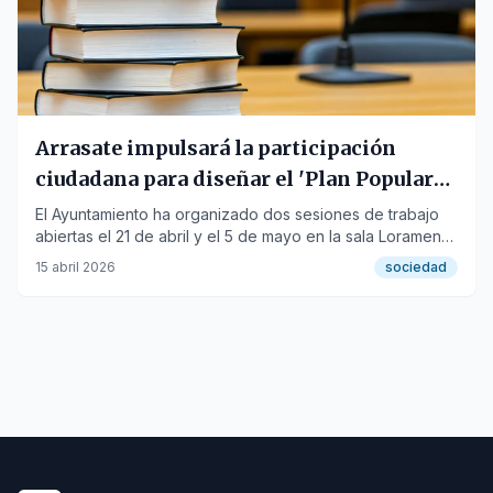
Arrasate impulsará la participación
ciudadana para diseñar el 'Plan Popular
del Euskera'
El Ayuntamiento ha organizado dos sesiones de trabajo
abiertas el 21 de abril y el 5 de mayo en la sala Loramendi
de Kulturate para definir juntos el futuro del euskera.
15 abril 2026
sociedad