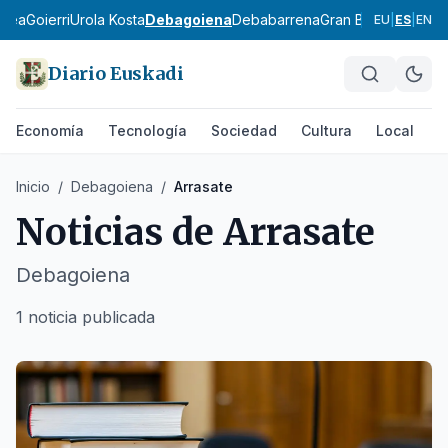
ldea
Goierri
Urola Kosta
Debagoiena
Debabarrena
Gran Bilbao
Durang
EU
|
ES
|
EN
Diario Euskadi
Economía
Tecnología
Sociedad
Cultura
Local
D
Inicio
/
Debagoiena
/
Arrasate
Noticias de
Arrasate
Debagoiena
1 noticia publicada