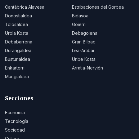
Cantábrica Alavesa
Estribaciones del Gorbea
Donostialdea
Bidasoa
Tolosaldea
Goierri
Urola Kosta
Debagoiena
Debabarrena
Gran Bilbao
Durangaldea
Lea-Artibai
Busturialdea
Uribe Kosta
Enkarterri
Arratia-Nervión
Mungialdea
Secciones
Economía
Tecnología
Sociedad
Cultura