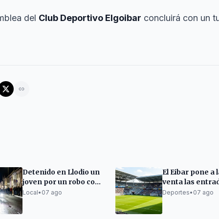
amblea del
Club Deportivo Elgoibar
concluirá con un t
Detenido en Llodio un
El Eibar pone a 
joven por un robo con
venta las entra
violencia en Getxo
para sus tres
Local
•
07 ago
Deportes
•
07 ago
primeros parti
casa