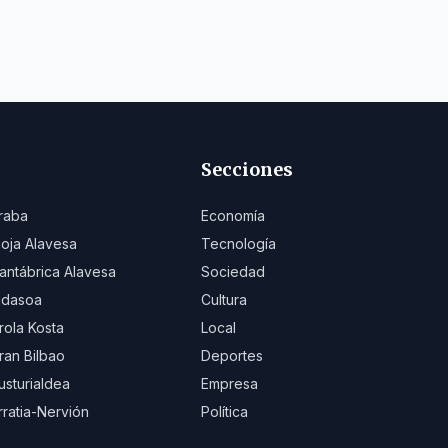
Secciones
raba
Economía
ioja Alavesa
Tecnología
antábrica Alavesa
Sociedad
idasoa
Cultura
rola Kosta
Local
ran Bilbao
Deportes
usturialdea
Empresa
rratia-Nervión
Política