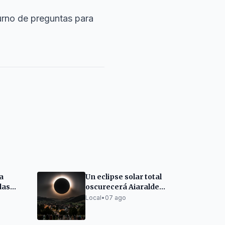
urno de preguntas para
la
Un eclipse solar total
das
oscurecerá Aiaraldea
el 12 de agosto
Local
•
07 ago
dos en