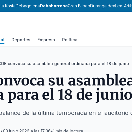
la Kosta
Debagoiena
Debabarrena
Gran Bilbao
Durangaldea
Lea-Arti
al
Deportes
Empresa
Política
CDE convoca su asamblea general ordinaria para el 18 de junio
onvoca su asamblea
 para el 18 de juni
 balance de la última temporada en el auditorio 
l
•
03 junio 2026 a las 17:36
•
1
min de lectura