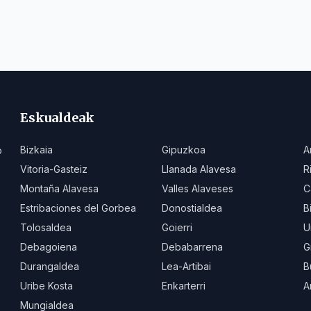
Eskualdeak
Bizkaia
Gipuzkoa
A
o
Vitoria-Gasteiz
Llanada Alavesa
R
Montaña Alavesa
Valles Alaveses
C
Estribaciones del Gorbea
Donostialdea
B
Tolosaldea
Goierri
U
Debagoiena
Debabarrena
G
Durangaldea
Lea-Artibai
B
Uribe Kosta
Enkarterri
A
Mungialdea