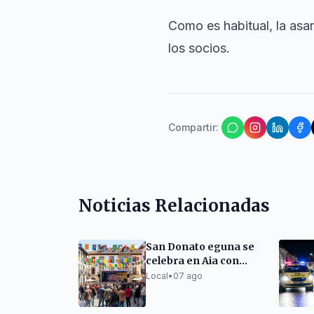
Como es habitual, la as
los socios.
Compartir
:
Noticias Relacionadas
San Donato eguna se
celebra en Aia con
ambiente festivo
Local
•
07 ago