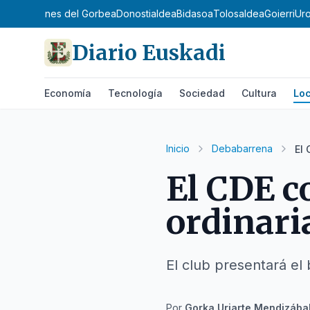
a
Estribaciones del Gorbea
Donostialdea
Bidasoa
Tolosaldea
Goierri
Uro
Diario Euskadi
Economía
Tecnología
Sociedad
Cultura
Loc
Inicio
Debabarrena
El 
El CDE c
ordinaria
El club presentará el
Por
Gorka Uriarte Mendizába