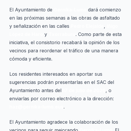
El Ayuntamiento de
Gernika-Lumo
dará comienzo
en las próximas semanas a las obras de asfaltado
y señalización en las calles
Pedro Elejalde
,
Iñigo
López de Haro
y
Txorraburu
. Como parte de esta
iniciativa, el consistorio recabará la opinión de los
vecinos para reordenar el tráfico de una manera
cómoda y eficiente.
Los residentes interesados en aportar sus
sugerencias podrán presentarlas en el SAC del
Ayuntamiento antes del
17 de julio de 2026
, o
enviarlas por correo electrónico a la dirección:
haz@gernika-lumo.eus
.
El Ayuntamiento agradece la colaboración de los
vecinos para seguir mejorando
Gernika-Lumo
. El