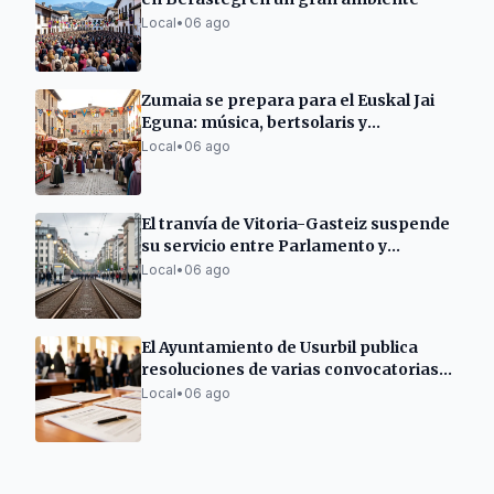
Local
•
06 ago
Zumaia se prepara para el Euskal Jai
Eguna: música, bertsolaris y
degustaciones
Local
•
06 ago
El tranvía de Vitoria-Gasteiz suspende
su servicio entre Parlamento y
Angulema hasta el 6 de septiembre
Local
•
06 ago
El Ayuntamiento de Usurbil publica
resoluciones de varias convocatorias
de subvenciones
Local
•
06 ago