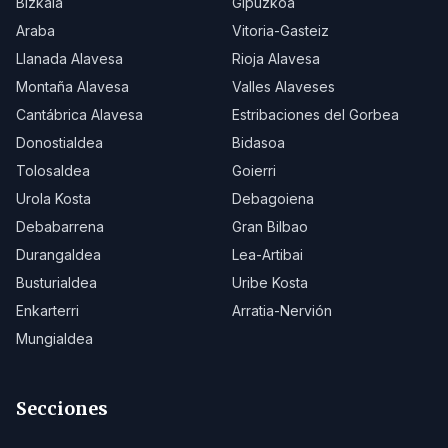
Bizkaia
Gipuzkoa
Araba
Vitoria-Gasteiz
Llanada Alavesa
Rioja Alavesa
Montaña Alavesa
Valles Alaveses
Cantábrica Alavesa
Estribaciones del Gorbea
Donostialdea
Bidasoa
Tolosaldea
Goierri
Urola Kosta
Debagoiena
Debabarrena
Gran Bilbao
Durangaldea
Lea-Artibai
Busturialdea
Uribe Kosta
Enkarterri
Arratia-Nervión
Mungialdea
Secciones