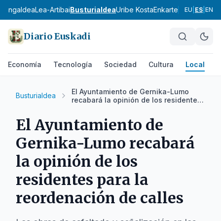
urangaldea
Lea-Artibai
Busturialdea
Uribe Kosta
Enkarterri
Arratia-Ner
EU
|
ES
|
EN
Diario Euskadi
Economía
Tecnología
Sociedad
Cultura
Local
D
El Ayuntamiento de Gernika-Lumo
Busturialdea
recabará la opinión de los residentes
para la reordenación de calles
El Ayuntamiento de
Gernika-Lumo recabará
la opinión de los
residentes para la
reordenación de calles