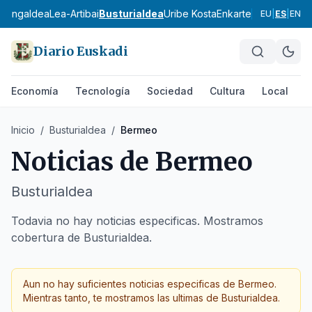
urangaldea
Lea-Artibai
Busturialdea
Uribe Kosta
Enkarterri
Arratia-Ner
EU
|
ES
|
EN
Diario Euskadi
Economía
Tecnología
Sociedad
Cultura
Local
D
Inicio
/
Busturialdea
/
Bermeo
Noticias de
Bermeo
Busturialdea
Todavia no hay noticias especificas. Mostramos
cobertura de Busturialdea.
Aun no hay suficientes noticias especificas de
Bermeo
.
Mientras tanto, te mostramos las ultimas de
Busturialdea
.