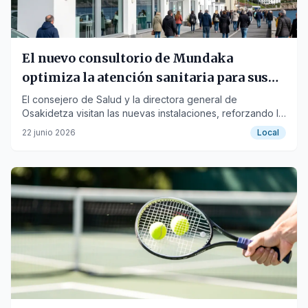
El nuevo consultorio de Mundaka
optimiza la atención sanitaria para sus
1.650 habitantes
El consejero de Salud y la directora general de
Osakidetza visitan las nuevas instalaciones, reforzando la
atención a crónicos y mayores.
22 junio 2026
Local