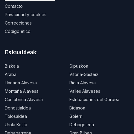
Contacto
Privacidad y cookies
Correcciones
Código ético
Eskualdeak
Bizkaia
Gipuzkoa
Araba
Vitoria-Gasteiz
Llanada Alavesa
Rioja Alavesa
Montaña Alavesa
Valles Alaveses
Cantábrica Alavesa
Estribaciones del Gorbea
Donostialdea
Bidasoa
Tolosaldea
Goierri
Urola Kosta
Debagoiena
Debabarrena
Gran Bilbao