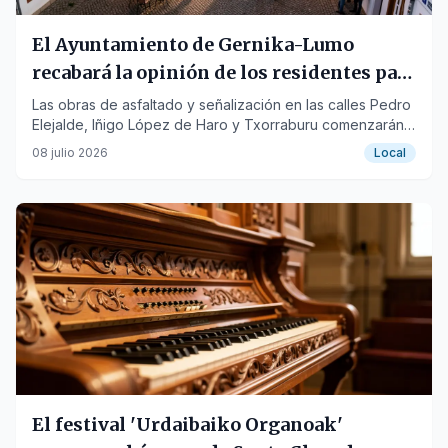
El Ayuntamiento de Gernika-Lumo
recabará la opinión de los residentes para
la reordenación de calles
Las obras de asfaltado y señalización en las calles Pedro
Elejalde, Iñigo López de Haro y Txorraburu comenzarán
próximamente.
08 julio 2026
Local
El festival 'Urdaibaiko Organoak'