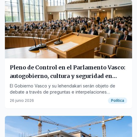
Pleno de Control en el Parlamento Vasco:
autogobierno, cultura y seguridad en
debate
El Gobierno Vasco y su lehendakari serán objeto de
debate a través de preguntas e interpelaciones
presentadas por diversos grupos parlamentarios.
26 junio 2026
Política