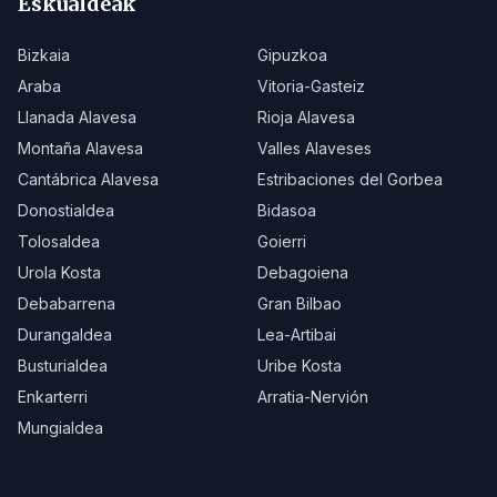
Eskualdeak
Bizkaia
Gipuzkoa
Araba
Vitoria-Gasteiz
Llanada Alavesa
Rioja Alavesa
Montaña Alavesa
Valles Alaveses
Cantábrica Alavesa
Estribaciones del Gorbea
Donostialdea
Bidasoa
Tolosaldea
Goierri
Urola Kosta
Debagoiena
Debabarrena
Gran Bilbao
Durangaldea
Lea-Artibai
Busturialdea
Uribe Kosta
Enkarterri
Arratia-Nervión
Mungialdea