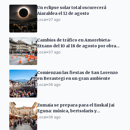
Un eclipse solar total oscurecerá
Aiaraldea el 12 de agosto
Local
•
07 ago
Cambios de tráfico en Amorebieta-
Etxano del 10 al 18 de agosto por obras
en la calle Carmen
Local
•
07 ago
Comienzan las fiestas de San Lorenzo
en Berastegi en un gran ambiente
Local
•
06 ago
Zumaia se prepara para el Euskal Jai
Eguna: música, bertsolaris y
degustaciones
Local
•
06 ago