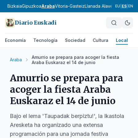
Bizkaia
Gipuzkoa
Araba
Vitoria-Gasteiz
Llanada Alavesa
Rioja Ala
EU
|
ES
|
EN
Diario Euskadi
Economía
Tecnología
Sociedad
Cultura
Local
D
Amurrio se prepara para acoger la fiesta
Araba
Araba Euskaraz el 14 de junio
Amurrio se prepara para
acoger la fiesta Araba
Euskaraz el 14 de junio
Bajo el lema 'Taupadak berpiztu!', la Ikastola
Aresketa ha organizado una extensa
programación para una jornada festiva