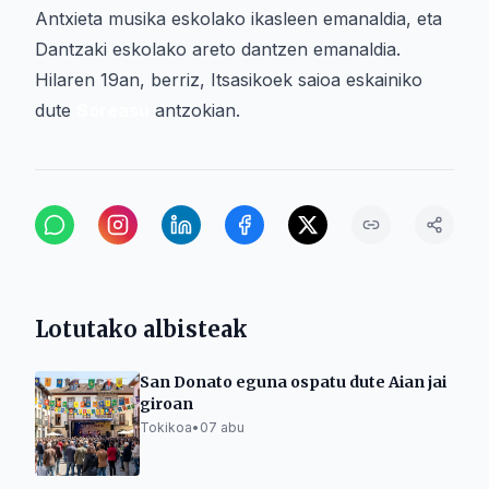
Antxieta musika eskolako ikasleen emanaldia, eta
Dantzaki eskolako areto dantzen emanaldia.
Hilaren 19an, berriz, Itsasikoek saioa eskainiko
dute
Soreasu
antzokian.
Lotutako albisteak
San Donato eguna ospatu dute Aian jai
giroan
Tokikoa
•
07 abu