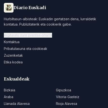
Diario Euskadi
Hurbiltasun-albisteak: Euskadin gertatzen dena, lurraldetik
kontatua. Publizitaterik eta cookierik gabe.
Argitaratu zure prentsa-oharra
Kontaktua
Pribatutasuna eta cookieak
Zuzenketak
Etika kodea
Eskualdeak
Bizkaia
Gipuzkoa
Araba
Vitoria-Gasteiz
Llanada Alavesa
Rioja Alavesa