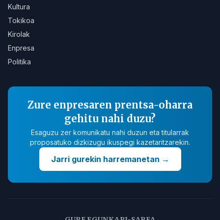
Kultura
Tokikoa
Kirolak
Enpresa
Politika
Zure enpresaren prentsa-oharra
gehitu nahi duzu?
Esaguzu zer komunikatu nahi duzun eta titularrak
proposatuko dizkizugu ikuspegi kazetaritzarekin.
Jarri gurekin harremanetan
→
GURE EGUNKARI-SAREA