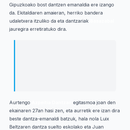
Gipuzkoako bost dantzen emanaldia ere izango
da. Ekitaldiaren amaieran, herriko bandera
udaletxera itzuliko da eta dantzariak
Basazabal
jauregira erretiratuko dira.
Sahatsaren 50 urteurreneko ezpata
dantzaren aurreneko atala Urrestillan
egin zuten ekainaren eta bigarren
atala Azkoitian San Joan bezperan,
ekianaren 24an.
Aurtengo
Azpeitia Dantzan
egitasmoa joan den
ekainaren 27an hasi zen, eta aurretik ere izan dira
beste dantza-emanaldi batzuk, hala nola Luix
Beltzaren dantza suelto eskolako eta Juan