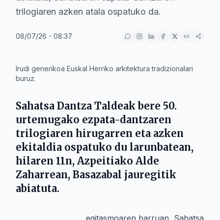
trilogiaren azken atala ospatuko da.
08/07/26 - 08:37
IA
Irudi generikoa Euskal Herriko arkitektura tradizionalari
buruz.
Sahatsa Dantza Taldea
k bere 50.
urtemugako ezpata-dantzaren
trilogiaren hirugarren eta azken
ekitaldia ospatuko du larunbatean,
hilaren 11n,
Azpeitia
ko Alde
Zaharrean,
Basazabal
jauregitik
abiatuta.
Azpeitia Dantzan
egitasmoaren barruan, Sahatsa