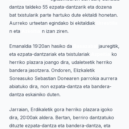
dantza taldeko 55 ezpata-dantzarik eta dozena
bat txistularik parte hartuko dute ekitaldi honetan.
Aurreko urteetan egindako bi ekitaldiak
Urrestilla
n eta
Azkoitia
n izan ziren.
Emanaldia 19:20an hasiko da
Basazabal
jauregitik,
eta ezpata-dantzariak eta txistulariak
Azpeitia
ko
herriko plazara joango dira, udaletxetik herriko
bandera jasotzera. Ondoren, Elizkaletik
Soreasuko Sebastian Donearen parrokia aurrera
abiatuko dira, non ezpata-dantza eta bandera-
dantza eskainiko duten.
Jarraian, Erdikaletik gora herriko plazara igoko
dira, 20:00ak aldera. Bertan, berriro dantzatuko
dituzte ezpata-dantza eta bandera-dantza, eta