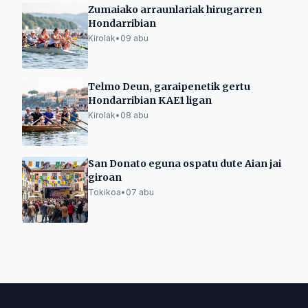
Zumaiako arraunlariak hirugarren
Hondarribian
Kirolak
•
09 abu
Telmo Deun, garaipenetik gertu
Hondarribian KAE1 ligan
Kirolak
•
08 abu
San Donato eguna ospatu dute Aian jai
giroan
Tokikoa
•
07 abu