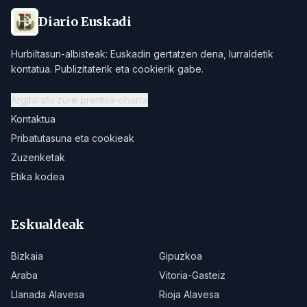
Diario Euskadi
Hurbiltasun-albisteak: Euskadin gertatzen dena, lurraldetik
kontatua. Publizitaterik eta cookierik gabe.
Argitaratu zure prentsa-oharra
Kontaktua
Pribatutasuna eta cookieak
Zuzenketak
Etika kodea
Eskualdeak
Bizkaia
Gipuzkoa
Araba
Vitoria-Gasteiz
Llanada Alavesa
Rioja Alavesa