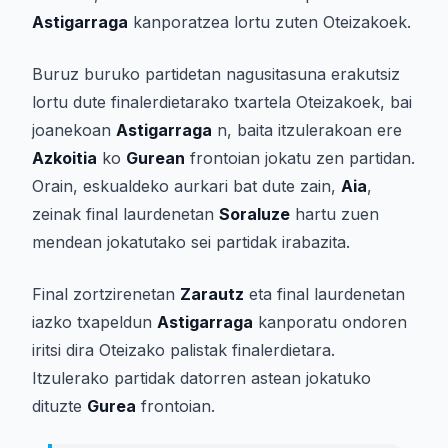
Astigarraga
kanporatzea lortu zuten Oteizakoek.
Buruz buruko partidetan nagusitasuna erakutsiz
lortu dute finalerdietarako txartela Oteizakoek, bai
joanekoan
Astigarraga
n, baita itzulerakoan ere
Azkoitia
ko
Gurean
frontoian jokatu zen partidan.
Orain, eskualdeko aurkari bat dute zain,
Aia
,
zeinak final laurdenetan
Soraluze
hartu zuen
mendean jokatutako sei partidak irabazita.
Final zortzirenetan
Zarautz
eta final laurdenetan
iazko txapeldun
Astigarraga
kanporatu ondoren
iritsi dira Oteizako palistak finalerdietara.
Itzulerako partidak datorren astean jokatuko
dituzte
Gurea
frontoian.