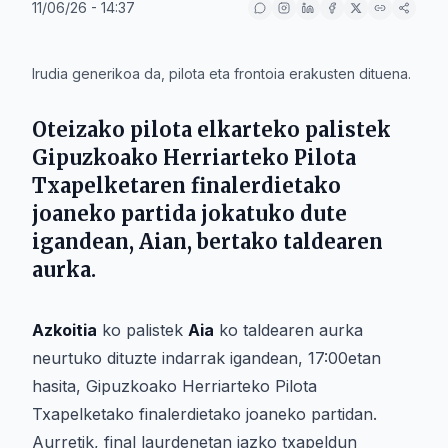
11/06/26 - 14:37
IA
Irudia generikoa da, pilota eta frontoia erakusten dituena.
Oteizako pilota elkarteko palistek
Gipuzkoako Herriarteko Pilota
Txapelketaren finalerdietako
joaneko partida jokatuko dute
igandean,
Aian
, bertako taldearen
aurka.
Azkoitia
ko palistek
Aia
ko taldearen aurka
neurtuko dituzte indarrak igandean, 17:00etan
hasita, Gipuzkoako Herriarteko Pilota
Txapelketako finalerdietako joaneko partidan.
Aurretik, final laurdenetan iazko txapeldun