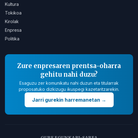
Kultura
Tokikoa
Kirolak
Enpresa
Politika
Zure enpresaren prentsa-oharra
gehitu nahi duzu?
Esaguzu zer komunikatu nahi duzun eta titularrak
proposatuko dizkizugu ikuspegi kazetaritzarekin.
Jarri gurekin harremanetan
→
GURE EGUNKARI-SAREA