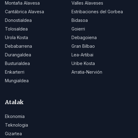
Montaña Alavesa
Valles Alaveses
Cantábrica Alavesa
Estribaciones del Gorbea
Donostialdea
Bidasoa
Tolosaldea
Goierri
Urola Kosta
Debagoiena
Debabarrena
Gran Bilbao
Durangaldea
Lea-Artibai
Busturialdea
Uribe Kosta
Enkarterri
Arratia-Nervión
Mungialdea
Atalak
Ekonomia
Teknologia
Gizartea