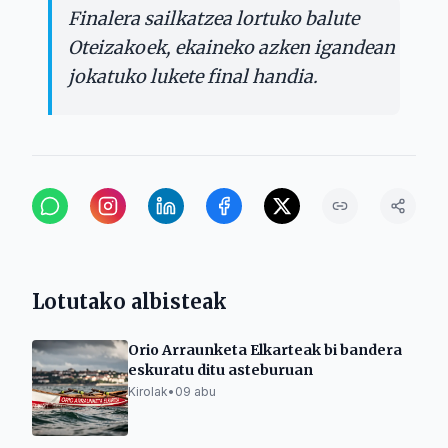
Finalera sailkatzea lortuko balute
Oteizakoek, ekaineko azken igandean
jokatuko lukete final handia.
Lotutako albisteak
Orio Arraunketa Elkarteak bi bandera
eskuratu ditu asteburuan
Kirolak
•
09 abu