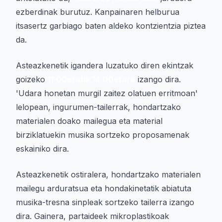
ezberdinak burutuz. Kanpainaren helburua
itsasertz garbiago baten aldeko kontzientzia piztea
da.
Asteazkenetik igandera luzatuko diren ekintzak
goizeko
11:00etatik 14:00etara
izango dira.
'Udara honetan murgil zaitez olatuen erritmoan'
lelopean, ingurumen-tailerrak, hondartzako
materialen doako mailegua eta material
birziklatuekin musika sortzeko proposamenak
eskainiko dira.
Asteazkenetik ostiralera, hondartzako materialen
mailegu arduratsua eta hondakinetatik abiatuta
musika-tresna sinpleak sortzeko tailerra izango
dira. Gainera, partaideek mikroplastikoak