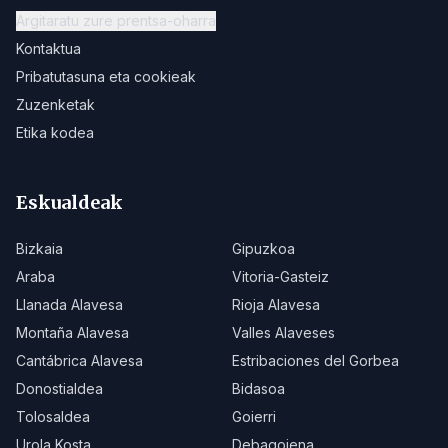
Argitaratu zure prentsa-oharra
Kontaktua
Pribatutasuna eta cookieak
Zuzenketak
Etika kodea
Eskualdeak
Bizkaia
Gipuzkoa
Araba
Vitoria-Gasteiz
Llanada Alavesa
Rioja Alavesa
Montaña Alavesa
Valles Alaveses
Cantábrica Alavesa
Estribaciones del Gorbea
Donostialdea
Bidasoa
Tolosaldea
Goierri
Urola Kosta
Debagoiena