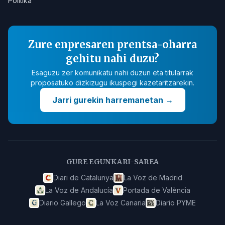
Politika
Zure enpresaren prentsa-oharra
gehitu nahi duzu?
Esaguzu zer komunikatu nahi duzun eta titularrak
proposatuko dizkizugu ikuspegi kazetaritzarekin.
Jarri gurekin harremanetan
→
GURE EGUNKARI-SAREA
Diari de Catalunya
La Voz de Madrid
La Voz de Andalucía
Portada de València
Diario Gallego
La Voz Canaria
Diario PYME