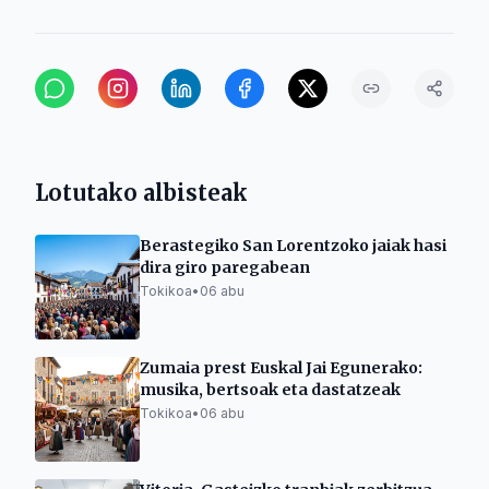
Lotutako albisteak
Berastegiko San Lorentzoko jaiak hasi
dira giro paregabean
Tokikoa
•
06 abu
Zumaia prest Euskal Jai Egunerako:
musika, bertsoak eta dastatzeak
Tokikoa
•
06 abu