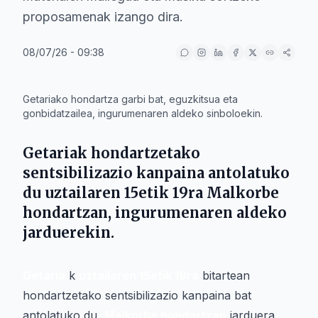
proposamenak izango dira.
08/07/26 - 09:38
IA
Getariako hondartza garbi bat, eguzkitsua eta
gonbidatzailea, ingurumenaren aldeko sinboloekin.
Getariak hondartzetako
sentsibilizazio kanpaina antolatuko
du uztailaren 15etik 19ra Malkorbe
hondartzan, ingurumenaren aldeko
jarduerekin.
Getaria
k
uztailaren 15etik 19ra
bitartean
hondartzetako sentsibilizazio kanpaina bat
antolatuko du,
Malkorbe hondartzan
jarduera