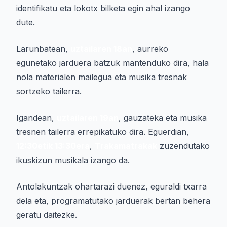
identifikatu eta lokotx bilketa egin ahal izango
dute.
Larunbatean,
uztailaren 18an
, aurreko
egunetako jarduera batzuk mantenduko dira, hala
nola materialen mailegua eta musika tresnak
sortzeko tailerra.
Igandean,
uztailaren 19an
, gauzateka eta musika
tresnen tailerra errepikatuko dira. Eguerdian,
12:30etik 13:30era
,
Trakamatrakak
zuzendutako
ikuskizun musikala izango da.
Antolakuntzak ohartarazi duenez, eguraldi txarra
dela eta, programatutako jarduerak bertan behera
geratu daitezke.