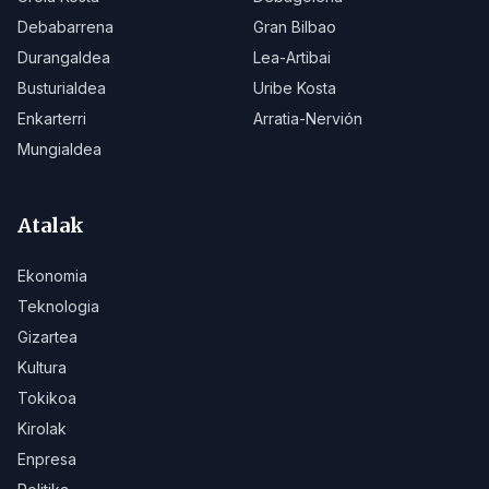
Debabarrena
Gran Bilbao
Durangaldea
Lea-Artibai
Busturialdea
Uribe Kosta
Enkarterri
Arratia-Nervión
Mungialdea
Atalak
Ekonomia
Teknologia
Gizartea
Kultura
Tokikoa
Kirolak
Enpresa