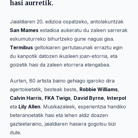
hasi aurretik.
Jaialdiaren 20. edizioa ospatzeko, antolakuntzak
San Mames
estadioa aukeratu du zaleen sarrerak
eskumuturreko bihurtzeko gune nagusi gisa.
Termibus
geltokiaren gertutasunak erraztu egin
du kanpotik datozen ikusleen joan-etorria, eta
goizetik hasi da zaleen etorrera etengabea.
Aurten, 80 artista baino gehiago igaroko dira
agertokietatik, besteak beste,
Robbie Williams
,
Calvin Harris
,
FKA Twigs
,
David Byrne
,
Interpol
eta
Lily Allen
. Musikazaleek, esperientzia handiko
beteranoetatik hasi eta lehen aldiz doazen
gazteetaraino, jaialdiaren hasiera gogotsu bizi
dute.