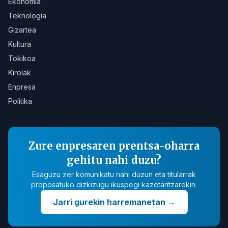
Ekonomia
Teknologia
Gizartea
Kultura
Tokikoa
Kirolak
Enpresa
Politika
Zure enpresaren prentsa-oharra
gehitu nahi duzu?
Esaguzu zer komunikatu nahi duzun eta titularrak
proposatuko dizkizugu ikuspegi kazetaritzarekin.
Jarri gurekin harremanetan
→