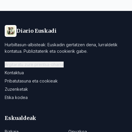
Diario Euskadi
Hurbiltasun-albisteak: Euskadin gertatzen dena, lurraldetik
kontatua. Publizitaterik eta cookierik gabe.
Argitaratu zure prentsa-oharra
Kontaktua
Pribatutasuna eta cookieak
Zuzenketak
Etika kodea
Eskualdeak
Bizkaia
Gipuzkoa