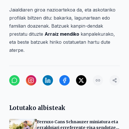
Jaialdiaren giroa nazioartekoa da, eta askotariko
profilak biltzen ditu: bakarka, lagunartean edo
familian doazenak. Batzuek kanpin-dendak
prestatu dituzte
Arraiz mendiko
kanpalekurako,
eta beste batzuek hiriko ostatuetan hartu dute
aterpe.
Lotutako albisteak
Ferruxo Cans Schnauzer miniatura eta
erraldoiari erreferente gisa sendotzen