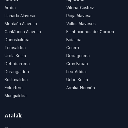
Araba
Vitoria-Gasteiz
Llanada Alavesa
Rioja Alavesa
Montaña Alavesa
Valles Alaveses
Cantábrica Alavesa
Estribaciones del Gorbea
Donostialdea
Bidasoa
Tolosaldea
Goierri
Urola Kosta
Debagoiena
Debabarrena
Gran Bilbao
Durangaldea
Lea-Artibai
Busturialdea
Uribe Kosta
Enkarterri
Arratia-Nervión
Mungialdea
Atalak