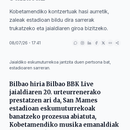
Kobetamendiko kontzertuak hasi aurretik,
zaleak estadioan bildu dira sarrerak
trukatzeko eta jaialdiaren giroa bizitzeko.
08/07/26 - 17:41
IA
Jaialdiko eskumuturrekoa jantzita duen pertsona bat,
estadioaren sarreran.
Bilbao
hiria
Bilbao BBK Live
jaialdiaren 20. urteurrenerako
prestatzen ari da,
San Mames
estadioan eskumuturrekoak
banatzeko prozesua abiatuta,
Kobetamendiko musika emanaldiak