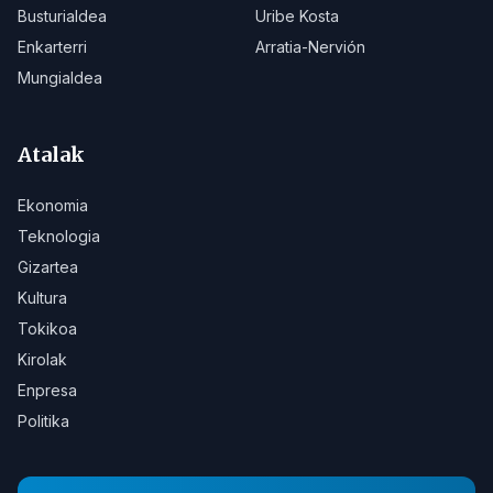
Busturialdea
Uribe Kosta
Enkarterri
Arratia-Nervión
Mungialdea
Atalak
Ekonomia
Teknologia
Gizartea
Kultura
Tokikoa
Kirolak
Enpresa
Politika