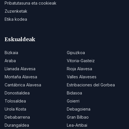
Pribatutasuna eta cookieak
Zuzenketak
Etika kodea
Eskualdeak
Bizkaia
Gipuzkoa
Araba
Vitoria-Gasteiz
Llanada Alavesa
Rioja Alavesa
Montaña Alavesa
Valles Alaveses
Cantábrica Alavesa
Estribaciones del Gorbea
Donostialdea
Bidasoa
Tolosaldea
Goierri
Urola Kosta
Debagoiena
Debabarrena
Gran Bilbao
Durangaldea
Lea-Artibai