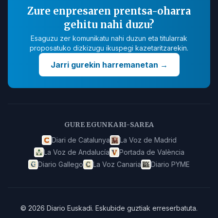
Zure enpresaren prentsa-oharra
gehitu nahi duzu?
Esaguzu zer komunikatu nahi duzun eta titularrak
proposatuko dizkizugu ikuspegi kazetaritzarekin.
Jarri gurekin harremanetan
→
GURE EGUNKARI-SAREA
Diari de Catalunya
La Voz de Madrid
La Voz de Andalucía
Portada de València
Diario Gallego
La Voz Canaria
Diario PYME
©
2026
Diario Euskadi
.
Eskubide guztiak erreserbatuta.