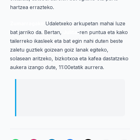
hartzea errazteko.
Zumarragako
Udaletxeko arkupetan mahai luze
bat jarriko da. Bertan,
Julita
-ren puntua eta kako
tailerreko ikasleek eta bat egin nahi duten beste
zaletu guztiek goizean goiz lanak egiteko,
solasean aritzeko, bizkotxoa eta kafea dastatzeko
aukera izango dute, 11:00etatik aurrera.
Jendaurrean Josten' Nazioarteko
Eguna ospatuko du larunbatean,
ekainaren 6an, udaletxeko arkupetan.