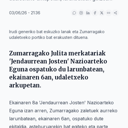
03/06/26 - 21:36
IA
Irudi generiko bat eskuzko lanak eta Zumarragako
udaletxeko portiko bat erakusten dituena.
Zumarragako
Julita
merkatariak
'Jendaurrean Josten' Nazioarteko
Eguna ospatuko du larunbatean,
ekainaren 6an, udaletxeko
arkupetan.
Ekainaren 8a 'Jendaurrean Josten' Nazioarteko
Eguna izan arren, Zumarragako zaletuek aurreko
larunbatean, ekainaren 6an, ospatuko dute
ekitaldia, asteburuarekin bat egiteko eta parte