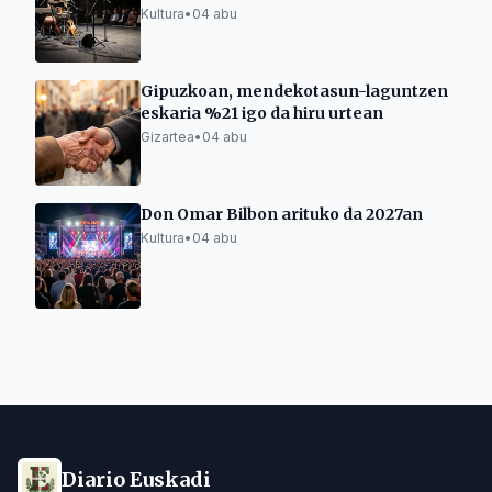
Kultura
•
04 abu
Gipuzkoan, mendekotasun-laguntzen
eskaria %21 igo da hiru urtean
Gizartea
•
04 abu
Don Omar Bilbon arituko da 2027an
Kultura
•
04 abu
Diario Euskadi