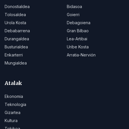
Donostialdea
Bidasoa
Tolosaldea
Goierri
Urola Kosta
Debagoiena
Debabarrena
Gran Bilbao
Durangaldea
Lea-Artibai
Busturialdea
Uribe Kosta
Enkarterri
Arratia-Nervión
Mungialdea
Atalak
Ekonomia
Teknologia
Gizartea
Kultura
Tokikoa