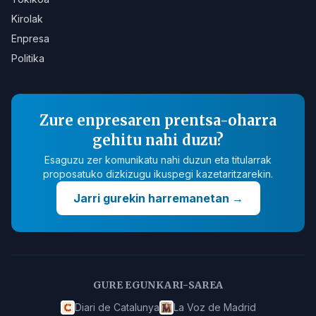
Kirolak
Enpresa
Politika
Zure enpresaren prentsa-oharra
gehitu nahi duzu?
Esaguzu zer komunikatu nahi duzun eta titularrak
proposatuko dizkizugu ikuspegi kazetaritzarekin.
Jarri gurekin harremanetan
→
GURE EGUNKARI-SAREA
Diari de Catalunya
La Voz de Madrid