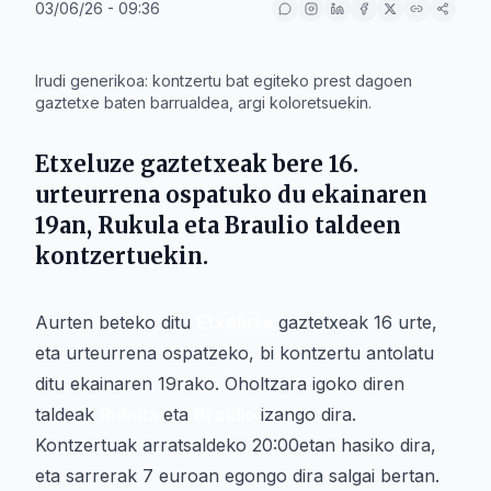
03/06/26 - 09:36
IA
Irudi generikoa: kontzertu bat egiteko prest dagoen
gaztetxe baten barrualdea, argi koloretsuekin.
Etxeluze gaztetxeak bere 16.
urteurrena ospatuko du ekainaren
19an, Rukula eta Braulio taldeen
kontzertuekin.
Aurten beteko ditu
Etxeluze
gaztetxeak 16 urte,
eta urteurrena ospatzeko, bi kontzertu antolatu
ditu ekainaren 19rako. Oholtzara igoko diren
taldeak
Rukula
eta
Braulio
izango dira.
Kontzertuak arratsaldeko 20:00etan hasiko dira,
eta sarrerak 7 euroan egongo dira salgai bertan.