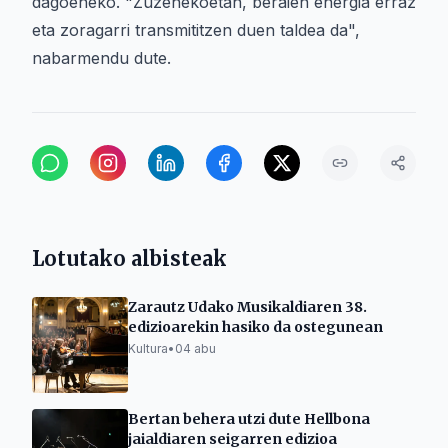
dagoeneko. "Zuzenekoetan, beraien energia erraz
eta zoragarri transmititzen duen taldea da",
nabarmendu dute.
Lotutako albisteak
Zarautz Udako Musikaldiaren 38.
edizioarekin hasiko da ostegunean
Kultura
•
04 abu
Bertan behera utzi dute Hellbona
jaialdiaren seigarren edizioa