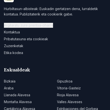
Hurbiltasun-albisteak: Euskadin gertatzen dena, lurraldetik
kontatua. Publizitaterik eta cookierik gabe.
Argitaratu zure prentsa-oharra
Kontaktua
Pribatutasuna eta cookieak
Zuzenketak
Etika kodea
Eskualdeak
Bizkaia
Gipuzkoa
Araba
Vitoria-Gasteiz
Llanada Alavesa
Rioja Alavesa
Montaña Alavesa
Valles Alaveses
Cantábrica Alavesa
Estribaciones del Gorbea