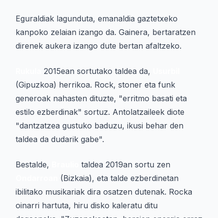
Eguraldiak lagunduta, emanaldia gaztetxeko
kanpoko zelaian izango da. Gainera, bertaratzen
direnek aukera izango dute bertan afaltzeko.
Rukula
2015ean sortutako taldea da,
Usurbil
(Gipuzkoa) herrikoa. Rock, stoner eta funk
generoak nahasten dituzte, "erritmo basati eta
estilo ezberdinak" sortuz. Antolatzaileek diote
"dantzatzea gustuko baduzu, ikusi behar den
taldea da dudarik gabe".
Bestalde,
Braulio
taldea 2019an sortu zen
Ondarroan
(Bizkaia), eta talde ezberdinetan
ibilitako musikariak dira osatzen dutenak. Rocka
oinarri hartuta, hiru disko kaleratu ditu