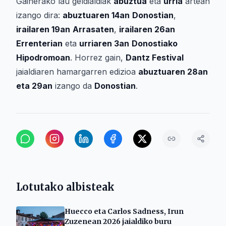
Gainerako lau geldialdiak
abuztua
eta
urria
artean
izango dira:
abuztuaren 14an
Donostian
,
irailaren 19an
Arrasaten
,
irailaren 26an
Errenterian
eta
urriaren 3an
Donostiako
Hipodromoan
. Horrez gain,
Dantz Festival
jaialdiaren hamargarren edizioa
abuztuaren 28an
eta 29an
izango da
Donostian
.
Lotutako albisteak
Huecco eta Carlos Sadness, Irun
Zuzenean 2026 jaialdiko buru