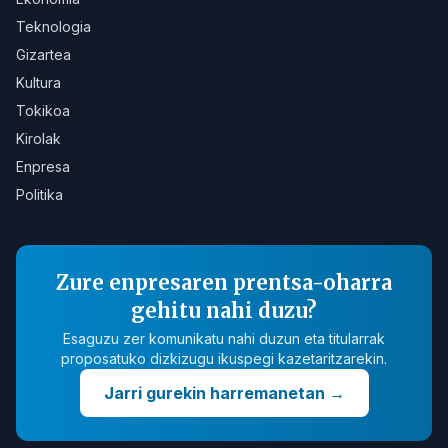
Teknologia
Gizartea
Kultura
Tokikoa
Kirolak
Enpresa
Politika
Zure enpresaren prentsa-oharra
gehitu nahi duzu?
Esaguzu zer komunikatu nahi duzun eta titularrak
proposatuko dizkizugu ikuspegi kazetaritzarekin.
Jarri gurekin harremanetan
→