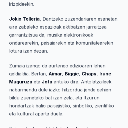
irizpideekin.
Jokin Telleria
, Dantzeko zuzendariaren esanetan,
aire zabaleko espazioak aktibatzen jarraitzea
garrantzitsua da, musika elektronikoak
ondarearekin, paisaiarekin eta komunitatearekin
lotura izan dezan.
Zumaia izango da aurtengo edizioaren lehen
geldialdia. Bertan,
Aimar
,
Biggie
,
Chapy
,
Irune
Muguruza
eta
Jota
arituko dira. Antolatzaileek
nabarmendu dute iazko hitzordua jende gehien
bildu zuenetako bat izan zela, eta Itzurun
hondartzak balio paisajistiko, sinboliko, zientifiko
eta kultural aparta duela.