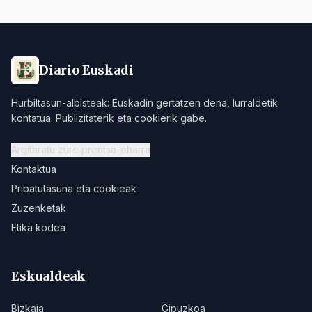
Diario Euskadi
Hurbiltasun-albisteak: Euskadin gertatzen dena, lurraldetik
kontatua. Publizitaterik eta cookierik gabe.
Argitaratu zure prentsa-oharra
Kontaktua
Pribatutasuna eta cookieak
Zuzenketak
Etika kodea
Eskualdeak
Bizkaia
Gipuzkoa