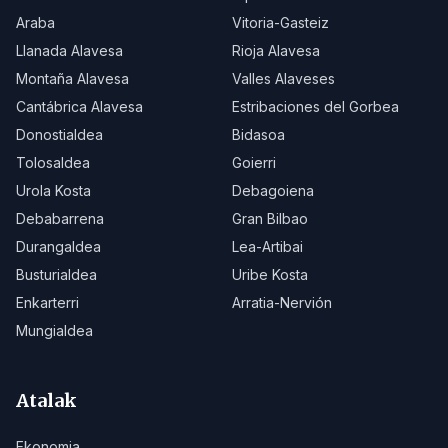
Araba
Vitoria-Gasteiz
Llanada Alavesa
Rioja Alavesa
Montaña Alavesa
Valles Alaveses
Cantábrica Alavesa
Estribaciones del Gorbea
Donostialdea
Bidasoa
Tolosaldea
Goierri
Urola Kosta
Debagoiena
Debabarrena
Gran Bilbao
Durangaldea
Lea-Artibai
Busturialdea
Uribe Kosta
Enkarterri
Arratia-Nervión
Mungialdea
Atalak
Ekonomia