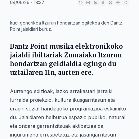
04/06/26 - 18:37
IA
Irudi generikoa Itzurun hondartzan egitekoa den Dantz
Point jaialdiari buruz.
Dantz Point
musika elektronikoko
jaialdi ibiltariak
Zumaia
ko
Itzurun
hondartzan geldialdia egingo du
uztailaren 11n
, aurten ere.
Aurtengo edizioak, iazko arrakastari jarraiki,
lurralde proiekzio, kultura ikusgarritasun eta
eragin sozial handiagoko programazioa eskainiko
du. Jaialdiaren helburua espazio publiko, natural
eta ondare garrantzitsuak aktibatzea da,
ingurumena errespetatuz eta jasangarritasun