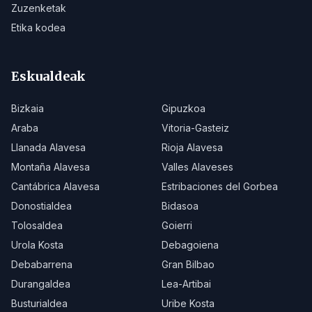
Zuzenketak
Etika kodea
Eskualdeak
Bizkaia
Gipuzkoa
Araba
Vitoria-Gasteiz
Llanada Alavesa
Rioja Alavesa
Montaña Alavesa
Valles Alaveses
Cantábrica Alavesa
Estribaciones del Gorbea
Donostialdea
Bidasoa
Tolosaldea
Goierri
Urola Kosta
Debagoiena
Debabarrena
Gran Bilbao
Durangaldea
Lea-Artibai
Busturialdea
Uribe Kosta