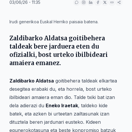
03/06/26 - 11:35
IA
Irudi generikoa Euskal Herriko paisaia batena.
Zaldibarko Aldatsa goitibehera
taldeak bere jarduera eten du
ofizialki, bost urteko ibilbideari
amaiera emanez.
Zaldibarko Aldatsa
goitibehera taldeak elkartea
desegitea erabaki du, eta horrela, bost urteko
ibilbideari amaiera eman dio. Talde txiki bat izan
dela adierazi du
Eneko Iraetak
, taldeko kide
batek, eta azken bi urteetan zailtasunak izan
dituztela beren jardunari eusteko. Kideen
egunerokotasuna eta beste konpromiso batzuk