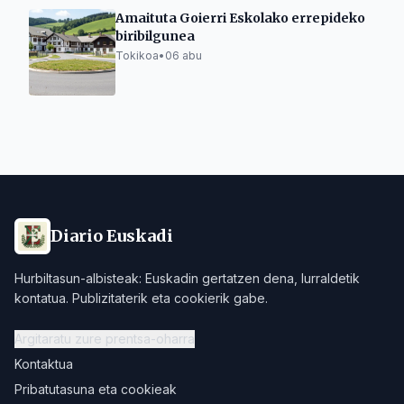
Amaituta Goierri Eskolako errepideko
biribilgunea
Tokikoa
•
06 abu
Diario Euskadi
Hurbiltasun-albisteak: Euskadin gertatzen dena, lurraldetik
kontatua. Publizitaterik eta cookierik gabe.
Argitaratu zure prentsa-oharra
Kontaktua
Pribatutasuna eta cookieak