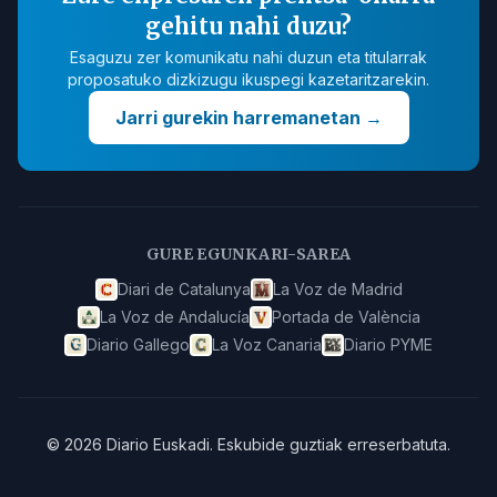
gehitu nahi duzu?
Esaguzu zer komunikatu nahi duzun eta titularrak
proposatuko dizkizugu ikuspegi kazetaritzarekin.
Jarri gurekin harremanetan
→
GURE EGUNKARI-SAREA
Diari de Catalunya
La Voz de Madrid
La Voz de Andalucía
Portada de València
Diario Gallego
La Voz Canaria
Diario PYME
©
2026
Diario Euskadi
.
Eskubide guztiak erreserbatuta.