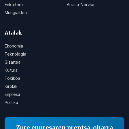
Enkarterri
Arratia-Nervión
Mungialdea
Atalak
Ekonomia
Teknologia
Gizartea
Kultura
Tokikoa
Kirolak
Enpresa
Politika
Zure enpresaren prentsa-oharra