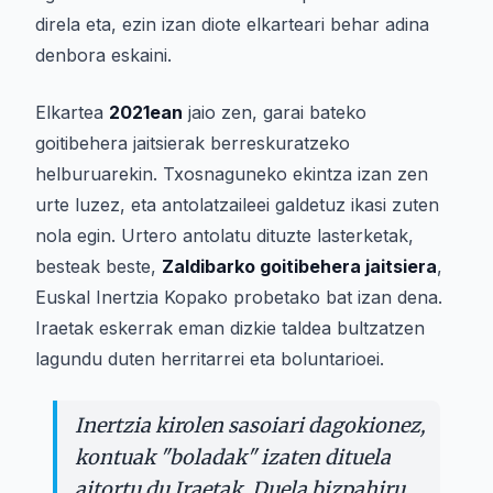
direla eta, ezin izan diote elkarteari behar adina
denbora eskaini.
Elkartea
2021ean
jaio zen, garai bateko
goitibehera jaitsierak berreskuratzeko
helburuarekin. Txosnaguneko ekintza izan zen
urte luzez, eta antolatzaileei galdetuz ikasi zuten
nola egin. Urtero antolatu dituzte lasterketak,
besteak beste,
Zaldibarko goitibehera jaitsiera
,
Euskal Inertzia Kopako probetako bat izan dena.
Iraetak eskerrak eman dizkie taldea bultzatzen
lagundu duten herritarrei eta boluntarioei.
Inertzia kirolen sasoiari dagokionez,
kontuak "boladak" izaten dituela
aitortu du Iraetak. Duela bizpahiru