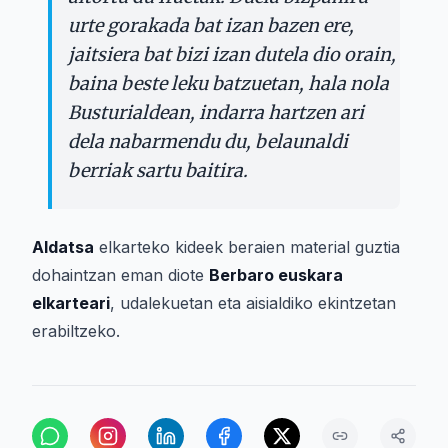
urte gorakada bat izan bazen ere,
jaitsiera bat bizi izan dutela dio orain,
baina beste leku batzuetan, hala nola
Busturialdean, indarra hartzen ari
dela nabarmendu du, belaunaldi
berriak sartu baitira.
Aldatsa
elkarteko kideek beraien material guztia
dohaintzan eman diote
Berbaro euskara
elkarteari
, udalekuetan eta aisialdiko ekintzetan
erabiltzeko.