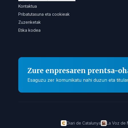
Kontaktua
Pribatutasuna eta cookieak
Zuzenketak
Etika kodea
Zure enpresaren prentsa-oh
Esaguzu zer komunikatu nahi duzun eta titular
Diari de Catalunya
La Voz de 