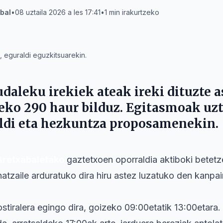
bal
•
08 uztaila 2026 a les 17:41
•
1
min irakurtzeko
, eguraldi eguzkitsuarekin.
daleku irekiek ateak ireki dituzte a
rteko 290 haur bilduz. Egitasmoak uzt
aldi eta hezkuntza proposamenekin.
Aretxabaletako
gaztetxoen oporraldia aktiboki betetze
natzaile arduratuko dira hiru astez luzatuko den kanpa
stiralera egingo dira, goizeko 09:00etatik 13:00etara.