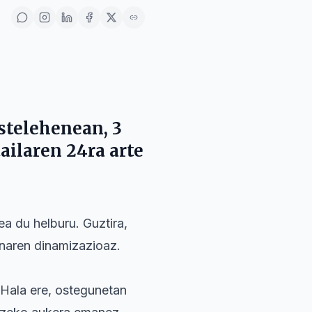
stelehenean, 3
ailaren 24ra arte
a du helburu. Guztira,
inaren dinamizazioaz.
 Hala ere, ostegunetan