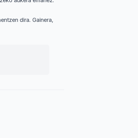
atzeko aukera emanez.
entzen dira. Gainera,
eta berdinen
suna bultzatuz.