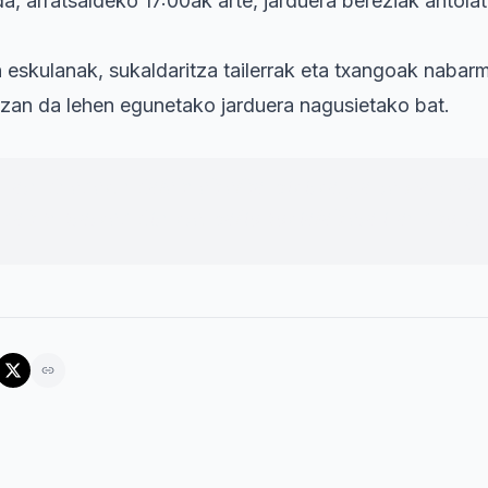
da, arratsaldeko 17:00ak arte, jarduera bereziak antol
eskulanak, sukaldaritza tailerrak eta txangoak nabarm
zan da lehen egunetako jarduera nagusietako bat.
atu duenez, udalekuek elkarbizitza, parte-hartzea 
ak sustatzen dituzte, balio sozialak eta iraunkorta