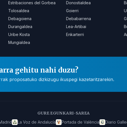
Estribaciones del Gorbea
Donostialdea
B
Tolosaldea
Goierri
U
Debagoiena
Debabarrena
G
Durangaldea
Lea-Artibai
B
Uribe Kosta
Enkarterri
A
Mungialdea
arra gehitu nahi duzu?
rak proposatuko dizkizugu ikuspegi kazetaritzarekin.
GURE EGUNKARI-SAREA
Madrid
La Voz de Andalucía
Portada de València
Diario Gall