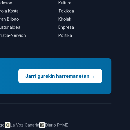
idasoa
Kultura
rola Kosta
Tokikoa
ran Bilbao
Kirolak
usturialdea
Enpresa
rratia-Nervión
Politika
Jarri gurekin harremanetan
→
ego
La Voz Canaria
Diario PYME