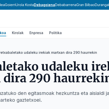
dea
Goierri
Urola Kosta
Debagoiena
Debabarrena
Gran Bilbao
Duranga
ikoa
Kirolak
Enpresa
Politika
retxabaletako udaleku irekiak martxan dira 290 haurrekin
letako udaleku ire
dira 290 haurreki
luzatuko den egitasmoak hezkuntza eta aisialdi j
itarteko gaztetxoei.