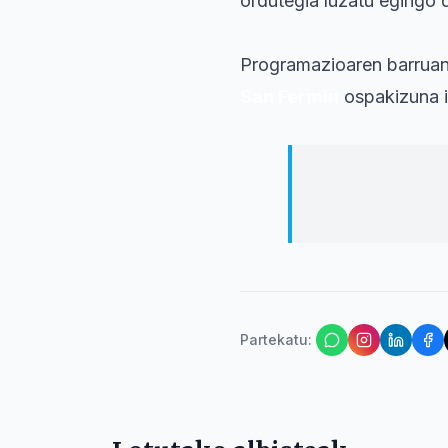
ordutegia luzatu egingo 
Programazioaren barruan 
San Fermin
ospakizuna i
Udalak azpimarr
arteko harreman
Partekatu
: