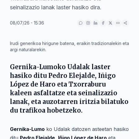
seinalizazio lanak laster hasiko dira.
08/07/26 - 15:36
IA
Irudi generikoa hirigune batena, eraikin tradizionalekin eta
argi naturalarekin.
Gernika-Lumoko Udala
k laster
hasiko ditu
Pedro Elejalde
,
Iñigo
López de Haro
eta
Txorraburu
kaleen asfaltatze eta seinalizazio
lanak, eta auzotarren iritzia bilatuko
du trafikoa hobetzeko.
Gernika-Lumo
ko Udalak datozen asteetan hasiko
ditu
Pedro Elejalde
,
Iñigo López de Haro
eta