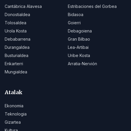
Cantábrica Alavesa
Estribaciones del Gorbea
Donostialdea
Bidasoa
Tolosaldea
Goierri
Urola Kosta
Debagoiena
Debabarrena
Gran Bilbao
Durangaldea
Lea-Artibai
Busturialdea
Uribe Kosta
Enkarterri
Arratia-Nervión
Mungialdea
Atalak
Ekonomia
Teknologia
Gizartea
Kultura