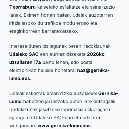
Txorraburu
kaleetako asfaltatze eta seinalizazio
lanak. Ekimen honen baitan, udalak auzotarren
iritzia jasoko du trafikoa modu eroso eta
eraginkorrean berrantolatzeko.
Interesa duten bizilagunek beren iradokizunak
Udaleko SAC
ean aurkez ditzakete
2026ko
uztailaren 17a
baino lehen, edo posta
elektronikoz helbide honetara:
haz@gernika-
lumo.eus
.
Udalak eskerrak eman dizkie auzokideei
Gernika-
Lumo
hobetzen jarraitzeko duten lankidetzagatik.
Iradokizunak jasotzeko inprimakia eskuragarri
egongo da Udaleko SAC-ean eta udalaren
webgunean:
www.gernika-lumo.eus
.