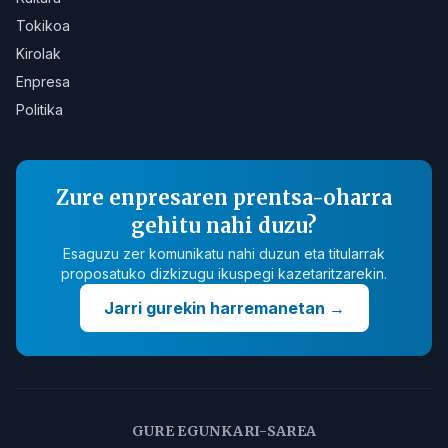
Tokikoa
Kirolak
Enpresa
Politika
Zure enpresaren prentsa-oharra
gehitu nahi duzu?
Esaguzu zer komunikatu nahi duzun eta titularrak
proposatuko dizkizugu ikuspegi kazetaritzarekin.
Jarri gurekin harremanetan
→
GURE EGUNKARI-SAREA