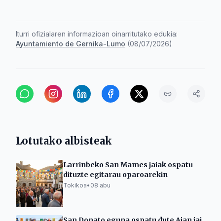
Iturri ofizialaren informazioan oinarritutako edukia:
Ayuntamiento de Gernika-Lumo
(
08/07/2026
)
Lotutako albisteak
Larrinbeko San Mames jaiak ospatu
dituzte egitarau oparoarekin
Tokikoa
•
08 abu
San Donato eguna ospatu dute Aian jai