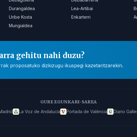
Durangaldea
Lea-Artibai
B
Uribe Kosta
Enkarterri
A
Mungialdea
arra gehitu nahi duzu?
rak proposatuko dizkizugu ikuspegi kazetaritzarekin.
GURE EGUNKARI-SAREA
Madrid
La Voz de Andalucía
Portada de València
Diario Gall