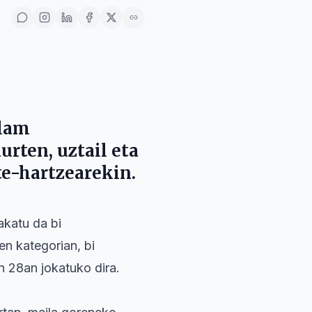
Slam
rten, uztail eta
e-hartzearekin.
akatu da bi
n kategorian, bi
n 28an jokatuko dira.