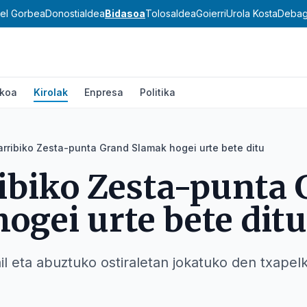
del Gorbea
Donostialdea
Bidasoa
Tolosaldea
Goierri
Urola Kosta
Debag
ikoa
Kirolak
Enpresa
Politika
rribiko Zesta-punta Grand Slamak hogei urte bete ditu
ibiko Zesta-punta 
ogei urte bete ditu
ail eta abuztuko ostiraletan jokatuko den txape