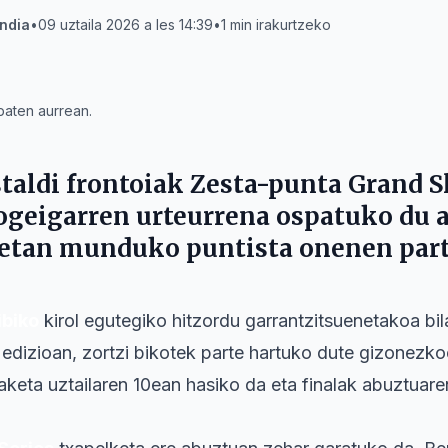
ndia
•
09 uztaila 2026 a les 14:39
•
1
min irakurtzeko
baten aurrean.
staldi
frontoiak
Zesta-punta Grand 
geigarren urteurrena ospatuko du au
letan munduko puntista onenen part
ibiko
kirol egutegiko hitzordu garrantzitsuenetakoa bil
dizioan, zortzi bikotek parte hartuko dute gizonezkoe
aketa uztailaren 10ean hasiko da eta finalak abuztuare