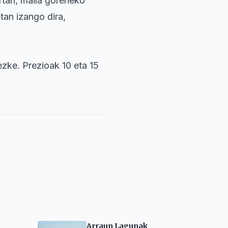
rtan, maila goreneko
etan izango dira,
ezke. Prezioak 10 eta 15
Arraun Lagunak