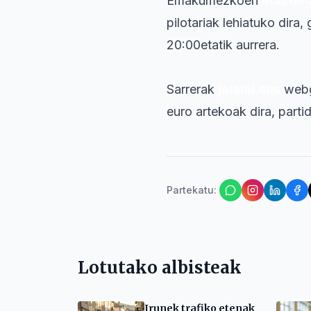
Emakumezkoen
Master 
pilotariak lehiatuko dira,
20:00etatik aurrera.
Sarrerak
jaialai.eus
web
euro artekoak dira, parti
Partekatu
:
Lotutako albisteak
Irunek trafiko etenak