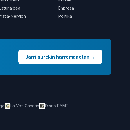
usturialdea
Enpresa
rratia-Nervión
Politika
Jarri gurekin harremanetan
→
ego
La Voz Canaria
Diario PYME