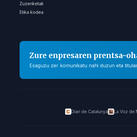
Zuzenketak
Etika kodea
Zure enpresaren prentsa-oh
Esaguzu zer komunikatu nahi duzun eta titular
Diari de Catalunya
La Voz de 