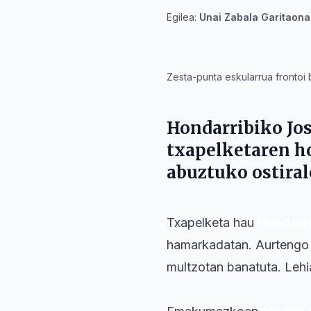
Egilea:
Unai Zabala Garitaona
IA
Zesta-punta eskularrua frontoi 
Hondarribiko
Jo
txapelketaren ho
abuztuko ostira
Txapelketa hau
Hondarr
hamarkadatan. Aurtengo e
multzotan banatuta. Lehi