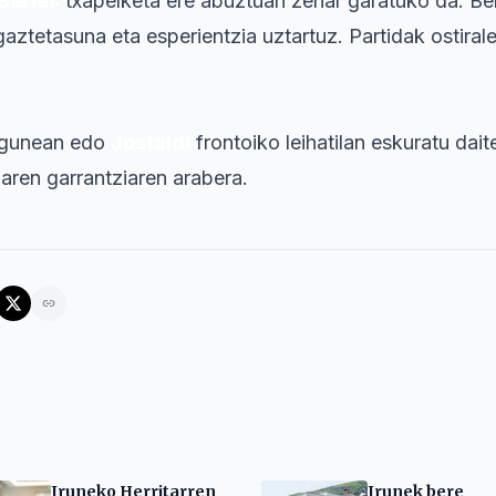
Series
txapelketa ere abuztuan zehar garatuko da. Be
 gaztetasuna eta esperientzia uztartuz. Partidak ostiral
gunean edo
Jostaldi
frontoiko leihatilan eskuratu dait
daren garrantziaren arabera.
Iruneko Herritarren
Irunek bere