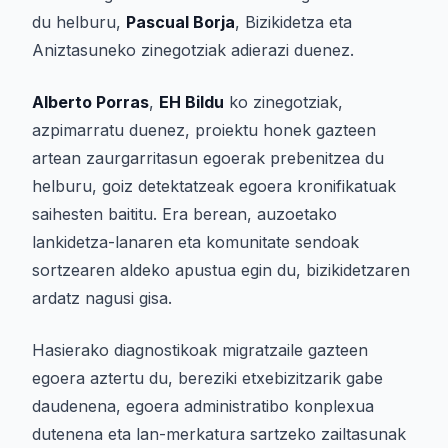
du helburu,
Pascual Borja
, Bizikidetza eta
Aniztasuneko zinegotziak adierazi duenez.
Alberto Porras
,
EH Bildu
ko zinegotziak,
azpimarratu duenez, proiektu honek gazteen
artean zaurgarritasun egoerak prebenitzea du
helburu, goiz detektatzeak egoera kronifikatuak
saihesten baititu. Era berean, auzoetako
lankidetza-lanaren eta komunitate sendoak
sortzearen aldeko apustua egin du, bizikidetzaren
ardatz nagusi gisa.
Hasierako diagnostikoak migratzaile gazteen
egoera aztertu du, bereziki etxebizitzarik gabe
daudenena, egoera administratibo konplexua
dutenena eta lan-merkatura sartzeko zailtasunak