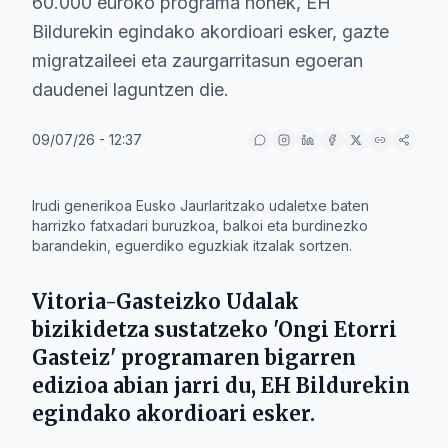
60.000 euroko programa honek, EH
Bildurekin egindako akordioari esker, gazte
migratzaileei eta zaurgarritasun egoeran
daudenei laguntzen die.
09/07/26 - 12:37
IA
Irudi generikoa Eusko Jaurlaritzako udaletxe baten
harrizko fatxadari buruzkoa, balkoi eta burdinezko
barandekin, eguerdiko eguzkiak itzalak sortzen.
Vitoria-Gasteizko Udala
k
bizikidetza sustatzeko 'Ongi Etorri
Gasteiz' programaren bigarren
edizioa abian jarri du,
EH Bildurekin
egindako akordioari esker.