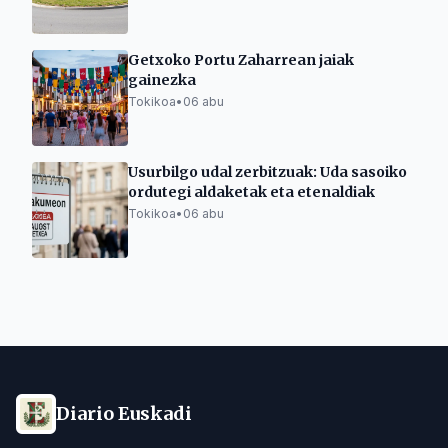
Getxoko Portu Zaharrean jaiak
gainezka
Tokikoa
•
06 abu
Usurbilgo udal zerbitzuak: Uda sasoiko
ordutegi aldaketak eta etenaldiak
Tokikoa
•
06 abu
Diario Euskadi