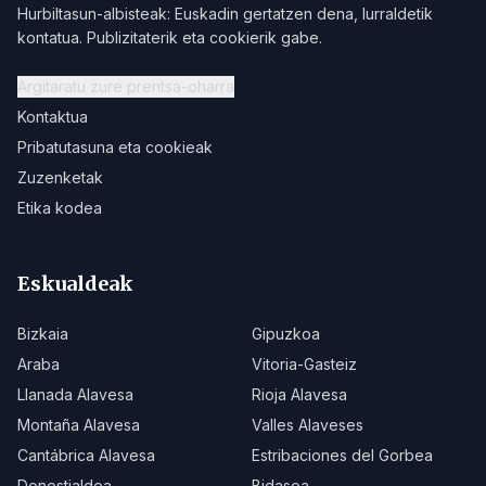
Hurbiltasun-albisteak: Euskadin gertatzen dena, lurraldetik
kontatua. Publizitaterik eta cookierik gabe.
Argitaratu zure prentsa-oharra
Kontaktua
Pribatutasuna eta cookieak
Zuzenketak
Etika kodea
Eskualdeak
Bizkaia
Gipuzkoa
Araba
Vitoria-Gasteiz
Llanada Alavesa
Rioja Alavesa
Montaña Alavesa
Valles Alaveses
Cantábrica Alavesa
Estribaciones del Gorbea
Donostialdea
Bidasoa