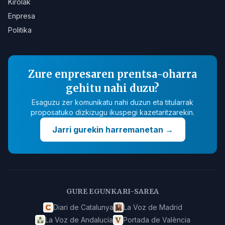
Kirolak
Enpresa
Politika
Zure enpresaren prentsa-oharra
gehitu nahi duzu?
Esaguzu zer komunikatu nahi duzun eta titularrak
proposatuko dizkizugu ikuspegi kazetaritzarekin.
Jarri gurekin harremanetan
→
GURE EGUNKARI-SAREA
Diari de Catalunya
La Voz de Madrid
La Voz de Andalucía
Portada de València