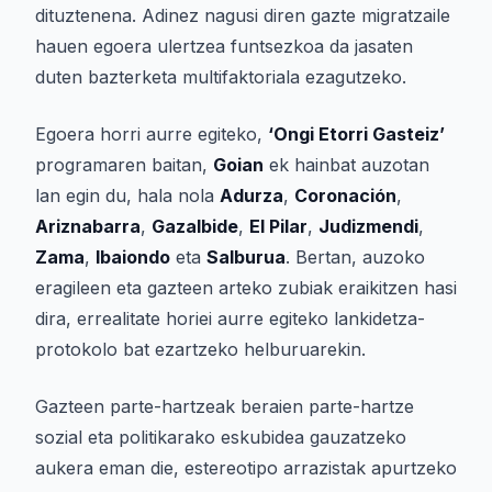
dituztenena. Adinez nagusi diren gazte migratzaile
hauen egoera ulertzea funtsezkoa da jasaten
duten bazterketa multifaktoriala ezagutzeko.
Egoera horri aurre egiteko,
‘Ongi Etorri Gasteiz’
programaren baitan,
Goian
ek hainbat auzotan
lan egin du, hala nola
Adurza
,
Coronación
,
Ariznabarra
,
Gazalbide
,
El Pilar
,
Judizmendi
,
Zama
,
Ibaiondo
eta
Salburua
. Bertan, auzoko
eragileen eta gazteen arteko zubiak eraikitzen hasi
dira, errealitate horiei aurre egiteko lankidetza-
protokolo bat ezartzeko helburuarekin.
Gazteen parte-hartzeak beraien parte-hartze
sozial eta politikarako eskubidea gauzatzeko
aukera eman die, estereotipo arrazistak apurtzeko