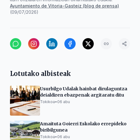
Ayuntamiento de Vitoria-Gasteiz (blog de prensa)
(
09/07/2026
)
Lotutako albisteak
Usurbilgo Udalak hainbat dirulaguntza
deialdiren ebazpenak argitaratu ditu
Tokikoa
•
06 abu
Amaituta Goierri Eskolako errepideko
biribilgunea
Tokikoa
•
06 abu