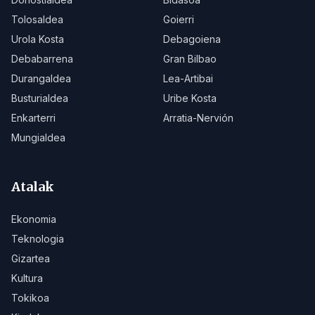
Tolosaldea
Goierri
Urola Kosta
Debagoiena
Debabarrena
Gran Bilbao
Durangaldea
Lea-Artibai
Busturialdea
Uribe Kosta
Enkarterri
Arratia-Nervión
Mungialdea
Atalak
Ekonomia
Teknologia
Gizartea
Kultura
Tokikoa