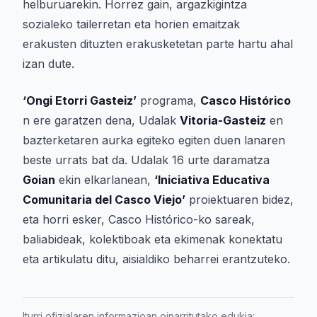
helburuarekin. Horrez gain, argazkigintza
sozialeko tailerretan eta horien emaitzak
erakusten dituzten erakusketetan parte hartu ahal
izan dute.
‘Ongi Etorri Gasteiz’
programa,
Casco Histórico
n ere garatzen dena, Udalak
Vitoria-Gasteiz
en
bazterketaren aurka egiteko egiten duen lanaren
beste urrats bat da. Udalak 16 urte daramatza
Goian
ekin elkarlanean,
‘Iniciativa Educativa
Comunitaria del Casco Viejo’
proiektuaren bidez,
eta horri esker, Casco Histórico-ko sareak,
baliabideak, kolektiboak eta ekimenak konektatu
eta artikulatu ditu, aisialdiko beharrei erantzuteko.
Iturri ofizialaren informazioan oinarritutako edukia: