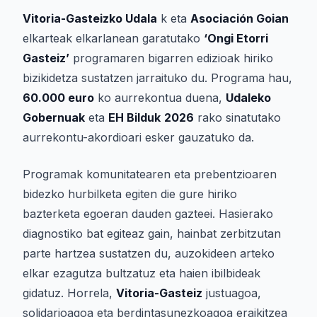
Vitoria-Gasteizko Udala
k eta
Asociación Goian
elkarteak elkarlanean garatutako
‘Ongi Etorri
Gasteiz’
programaren bigarren edizioak hiriko
bizikidetza sustatzen jarraituko du. Programa hau,
60.000 euro
ko aurrekontua duena,
Udaleko
Gobernuak
eta
EH Bilduk
2026
rako sinatutako
aurrekontu-akordioari esker gauzatuko da.
Programak komunitatearen eta prebentzioaren
bidezko hurbilketa egiten die gure hiriko
bazterketa egoeran dauden gazteei. Hasierako
diagnostiko bat egiteaz gain, hainbat zerbitzutan
parte hartzea sustatzen du, auzokideen arteko
elkar ezagutza bultzatuz eta haien ibilbideak
gidatuz. Horrela,
Vitoria-Gasteiz
justuagoa,
solidarioagoa eta berdintasunezkoagoa eraikitzea