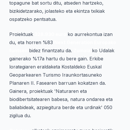
topagune bat sortu ditu, atseden hartzeko,
bizikidetzarako, jolasteko eta ekintza txikiak
ospatzeko pentsatua.
Proiektuak
328.930 euro
ko aurrekontua izan
du, eta horren %83
Next Generation Europako
funtsen
bidez finantzatu da.
Zumaia
ko Udalak
gainerako %17a hartu du bere gain. Erkibe
lorategiaren eraldaketa Kostaldeko Euskal
Geoparkearen Turismo Iraunkortasuneko
Planaren II. Fasearen barruan kokatzen da.
Gainera, proiektuak 'Naturaren eta
biodibertsitatearen babesa, natura ondarea eta
baliabideak, azpiegitura berde eta urdinak' 050
zigilua du.