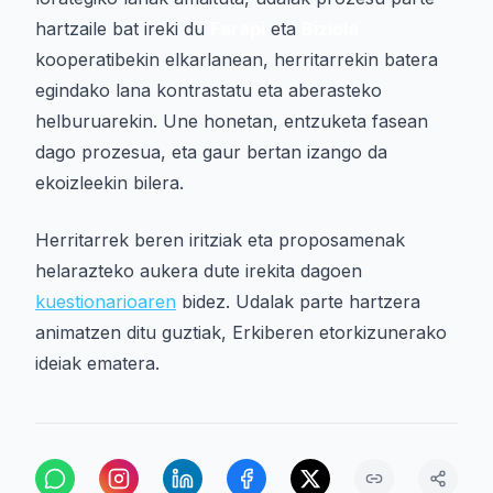
hartzaile bat ireki du
Farapi
eta
Biziola
kooperatibekin elkarlanean, herritarrekin batera
egindako lana kontrastatu eta aberasteko
helburuarekin. Une honetan, entzuketa fasean
dago prozesua, eta gaur bertan izango da
ekoizleekin bilera.
Herritarrek beren iritziak eta proposamenak
helarazteko aukera dute irekita dagoen
kuestionarioaren
bidez. Udalak parte hartzera
animatzen ditu guztiak, Erkiberen etorkizunerako
ideiak ematera.