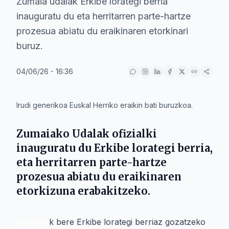
Zumaia udalak Erkibe lorategi berria
inauguratu du eta herritarren parte-hartze
prozesua abiatu du eraikinaren etorkinari
buruz.
04/06/26 - 16:36
IA
Irudi generikoa Euskal Herriko eraikin bati buruzkoa.
Zumaia
ko Udalak ofizialki
inauguratu du Erkibe lorategi berria,
eta herritarren parte-hartze
prozesua abiatu du eraikinaren
etorkizuna erabakitzeko.
Zumaia
k bere Erkibe lorategi berriaz gozatzeko