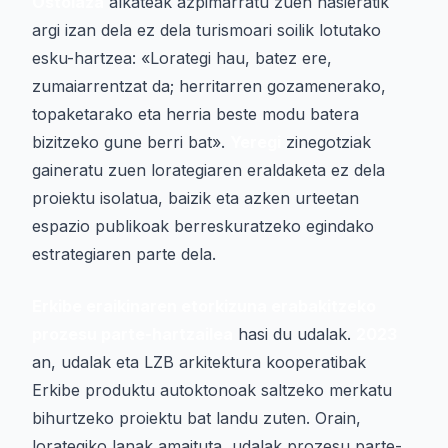
Ostolaza
alkateak azpimarratu zuen hasieratik
argi izan dela ez dela turismoari soilik lotutako
esku-hartzea: «Lorategi hau, batez ere,
zumaiarrentzat da; herritarren gozamenerako,
topaketarako eta herria beste modu batera
bizitzeko gune berri bat».
Yeregi
zinegotziak
gaineratu zuen lorategiaren eraldaketa ez dela
proiektu isolatua, baizik eta azken urteetan
espazio publikoak berreskuratzeko egindako
estrategiaren parte dela.
Erkibe eraikinaren etorkizuna erabakitzeko
prozesu parte-hartzailea
hasi du udalak.
2023
an, udalak eta LZB arkitektura kooperatibak
Erkibe produktu autoktonoak saltzeko merkatu
bihurtzeko proiektu bat landu zuten. Orain,
lorategiko lanak amaituta, udalak prozesu parte-