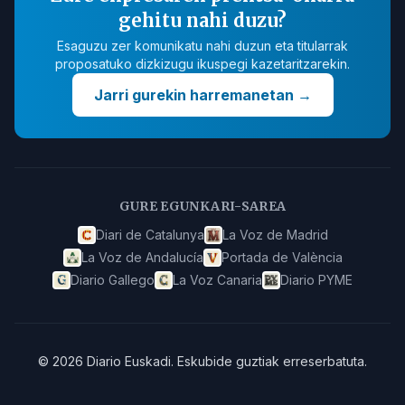
gehitu nahi duzu?
Esaguzu zer komunikatu nahi duzun eta titularrak
proposatuko dizkizugu ikuspegi kazetaritzarekin.
Jarri gurekin harremanetan
→
GURE EGUNKARI-SAREA
Diari de Catalunya
La Voz de Madrid
La Voz de Andalucía
Portada de València
Diario Gallego
La Voz Canaria
Diario PYME
©
2026
Diario Euskadi
.
Eskubide guztiak erreserbatuta.