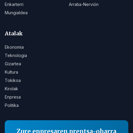
Enkarterri
Arratia-Nervión
Mungialdea
Atalak
Ekonomia
Teknologia
Gizartea
Kultura
Tokikoa
Kirolak
Enpresa
Politika
Zure enpresaren prentsa-oharra