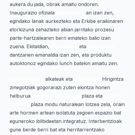
aukera du jada, obrak amaitu ondoren.
Inaugurazio ofiziala
ekainaren 3
an izan zen,
egindako lanak aurkezteko eta Erkibe eraikinaren
etorkizuna zehazteko abian jarritako prozesu
parte-hartzailearen berri emateko balio izan
zuena. Ekitaldian,
Alain Maya
eta
Iñaki López
dantzarien emanaldia izan zen, eta produktu
autoktonoz egindako lunch batekin amaitu zen.
Iñaki Ostolaza
alkateak eta
Argi Yeregi
Hirigintza
zinegotziak gogorarazi zuten ekintza honen
helburua
Eusebio Gurrutxaga
plaza eta
Ignacio
Zuloaga
plaza modu naturalean lotzea zela, orain
arte hormen artean isolatuta zegoen espazio bat
eguneroko ibilbideetan integratuz. Interbentzioak
gune berde berri bat eta herritarrentzako