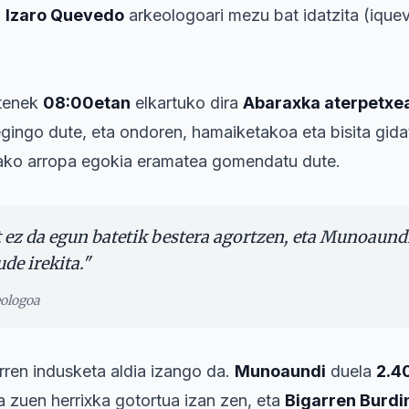
a
Izaro Quevedo
arkeologoari mezu bat idatzita (iqu
.
utenek
08:00etan
elkartuko dira
Abaraxka aterpetxe
egingo dute, eta ondoren, hamaiketakoa eta bisita gida
ako arropa egokia eramatea gomendatu dute.
 ez da egun batetik bestera agortzen, eta Munoaund
de irekita.
"
ologoa
ren indusketa aldia izango da.
Munoaundi
duela
2.4
a zuen herrixka gotortua izan zen, eta
Bigarren Burdi