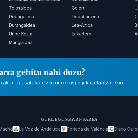
Tolosaldea
Goierri
U
Debagoiena
Debabarrena
G
Durangaldea
Lea-Artibai
B
Uribe Kosta
Enkarterri
A
Mungialdea
arra gehitu nahi duzu?
rak proposatuko dizkizugu ikuspegi kazetaritzarekin.
GURE EGUNKARI-SAREA
Madrid
La Voz de Andalucía
Portada de València
Diario Gall