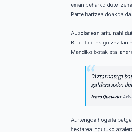
eman beharko dute izen
Parte hartzea doakoa da
Auzolanean aritu nahi d
Boluntarioek goizez lan 
Mendiko botak eta laner
“
"
Aztarnategi bat
galdera asko dau
Izaro Quevedo
·
Arke
Aurtengoa hogeita batgar
hektarea inguruko azaler