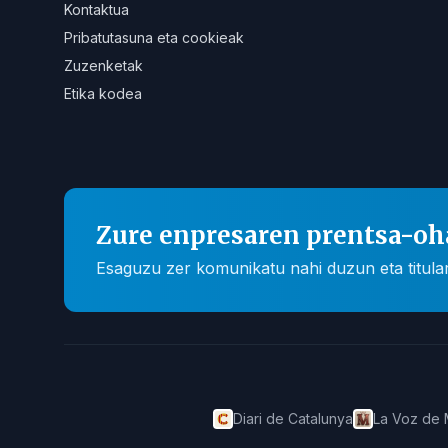
Kontaktua
Pribatutasuna eta cookieak
Zuzenketak
Etika kodea
Zure enpresaren prentsa-oh
Esaguzu zer komunikatu nahi duzun eta titular
Diari de Catalunya
La Voz de 