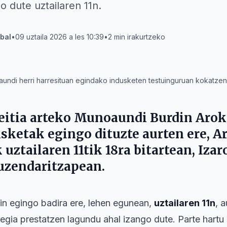
o dute uztailaren 11n.
bal
•
09 uztaila 2026 a les 10:39
•
2
min irakurtzeko
aundi herri harresituan egindako indusketen testuinguruan kokatzen
eitia
arteko
Munoaundi
Burdin Arok
sketak egingo dituzte aurten ere,
Ar
k
uztailaren 11tik 18ra
bitartean,
Izar
uzendaritzapean.
in egingo badira ere, lehen egunean,
uztailaren 11n
, 
tegia prestatzen lagundu ahal izango dute. Parte hartu