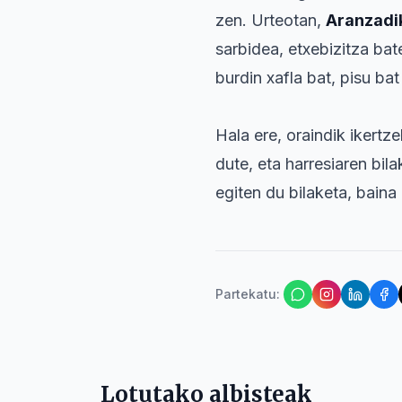
zen. Urteotan,
Aranzadi
sarbidea, etxebizitza bat
burdin xafla bat, pisu ba
Hala ere, oraindik ikert
dute, eta harresiaren bil
egiten du bilaketa, baina
Partekatu
:
Lotutako albisteak