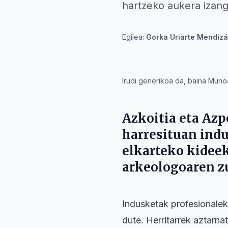
hartzeko aukera izang
Egilea:
Gorka Uriarte Mendizá
IA
Irudi generikoa da, baina Muno
Azkoitia
eta
Azp
harresituan indu
elkarteko
kidee
arkeologoaren z
Indusketak profesionalek
dute. Herritarrek aztarna