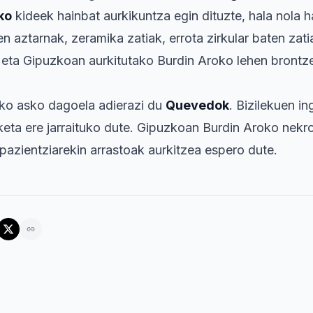
ko
kideek hainbat aurkikuntza egin dituzte, hala nola h
en aztarnak, zeramika zatiak, errota zirkular baten zati
t eta Gipuzkoan aurkitutako Burdin Aroko lehen brontze
zeko asko dagoela adierazi du
Quevedok
. Bizilekuen i
aketa ere jarraituko dute. Gipuzkoan Burdin Aroko nekro
 pazientziarekin arrastoak aurkitzea espero dute.