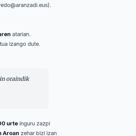
evedo@aranzadi.eus).
aren
atarian.
tua izango dute.
in oraindik
00 urte
inguru zazpi
n Aroan
zehar bizi izan