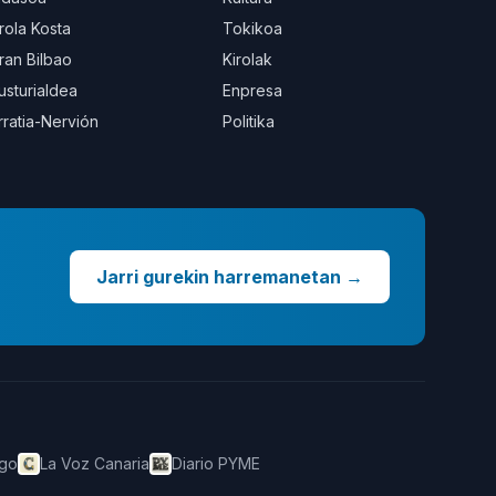
rola Kosta
Tokikoa
ran Bilbao
Kirolak
usturialdea
Enpresa
rratia-Nervión
Politika
Jarri gurekin harremanetan
→
ego
La Voz Canaria
Diario PYME