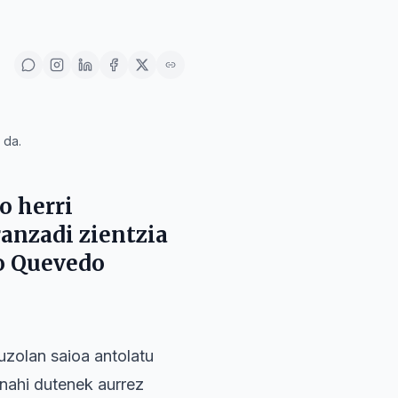
 da.
o herri
anzadi zientzia
o Quevedo
auzolan saioa antolatu
 nahi dutenek aurrez