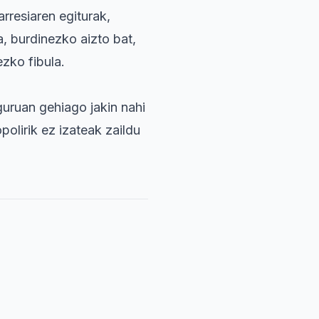
arresiaren egiturak,
a, burdinezko aizto bat,
zko fibula.
nguruan gehiago jakin nahi
polirik ez izateak zaildu