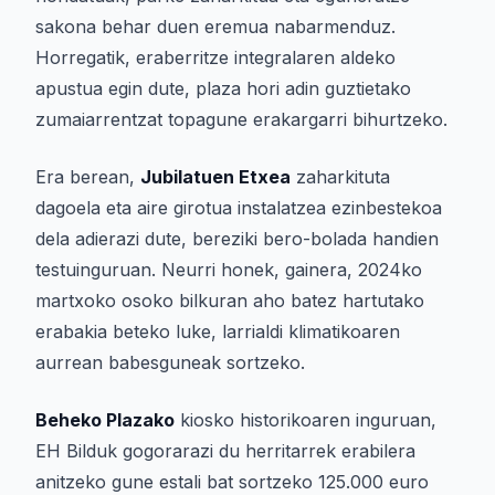
sakona behar duen eremua nabarmenduz.
Horregatik, eraberritze integralaren aldeko
apustua egin dute, plaza hori adin guztietako
zumaiarrentzat topagune erakargarri bihurtzeko.
Era berean,
Jubilatuen Etxea
zaharkituta
dagoela eta aire girotua instalatzea ezinbestekoa
dela adierazi dute, bereziki bero-bolada handien
testuinguruan. Neurri honek, gainera, 2024ko
martxoko osoko bilkuran aho batez hartutako
erabakia beteko luke, larrialdi klimatikoaren
aurrean babesguneak sortzeko.
Beheko Plazako
kiosko historikoaren inguruan,
EH Bilduk gogorarazi du herritarrek erabilera
anitzeko gune estali bat sortzeko 125.000 euro