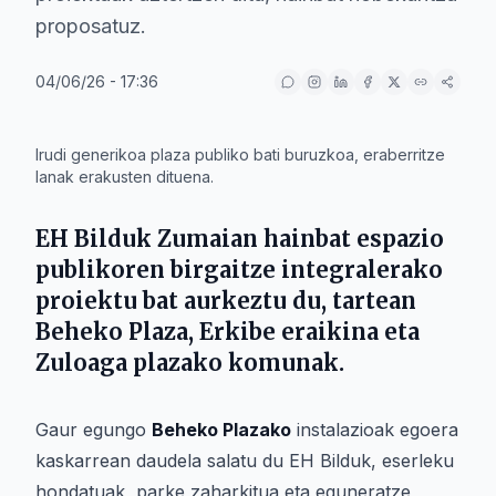
proposatuz.
04/06/26 - 17:36
IA
Irudi generikoa plaza publiko bati buruzkoa, eraberritze
lanak erakusten dituena.
EH Bilduk Zumaian hainbat espazio
publikoren birgaitze integralerako
proiektu bat aurkeztu du, tartean
Beheko Plaza, Erkibe eraikina eta
Zuloaga plazako komunak.
Gaur egungo
Beheko Plazako
instalazioak egoera
kaskarrean daudela salatu du EH Bilduk, eserleku
hondatuak, parke zaharkitua eta eguneratze