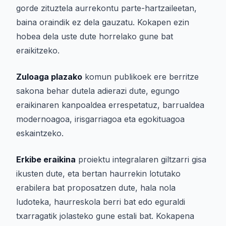
gorde zituztela aurrekontu parte-hartzaileetan,
baina oraindik ez dela gauzatu. Kokapen ezin
hobea dela uste dute horrelako gune bat
eraikitzeko.
Zuloaga plazako
komun publikoek ere berritze
sakona behar dutela adierazi dute, egungo
eraikinaren kanpoaldea errespetatuz, barrualdea
modernoagoa, irisgarriagoa eta egokituagoa
eskaintzeko.
Erkibe eraikina
proiektu integralaren giltzarri gisa
ikusten dute, eta bertan haurrekin lotutako
erabilera bat proposatzen dute, hala nola
ludoteka, haurreskola berri bat edo eguraldi
txarragatik jolasteko gune estali bat. Kokapena