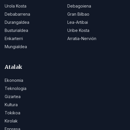
Urola Kosta
Debagoiena
Debabarrena
Gran Bilbao
Durangaldea
Lea-Artibai
Busturialdea
Uribe Kosta
Enkarterri
Arratia-Nervión
Mungialdea
Atalak
Ekonomia
Teknologia
Gizartea
Kultura
Tokikoa
Kirolak
Enpresa