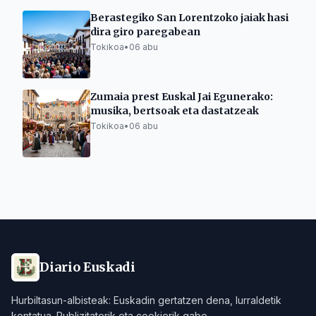
Berastegiko San Lorentzoko jaiak hasi
dira giro paregabean
Tokikoa
•
06 abu
Zumaia prest Euskal Jai Egunerako:
musika, bertsoak eta dastatzeak
Tokikoa
•
06 abu
Diario Euskadi
Hurbiltasun-albisteak: Euskadin gertatzen dena, lurraldetik
kontatua. Publizitaterik eta cookierik gabe.