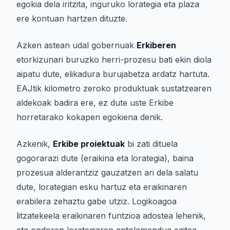
egokia dela iritzita, inguruko lorategia eta plaza
ere kontuan hartzen dituzte.
Azken astean udal gobernuak
Erkiberen
etorkizunari buruzko herri-prozesu bati ekin diola
aipatu dute, elikadura burujabetza ardatz hartuta.
EAJtik kilometro zeroko produktuak sustatzearen
aldekoak badira ere, ez dute uste Erkibe
horretarako kokapen egokiena denik.
Azkenik,
Erkibe proiektuak
bi zati dituela
gogorarazi dute (eraikina eta lorategia), baina
prozesua alderantziz gauzatzen ari dela salatu
dute, lorategian esku hartuz eta eraikinaren
erabilera zehaztu gabe utziz. Logikoagoa
litzatekeela eraikinaren funtzioa adostea lehenik,