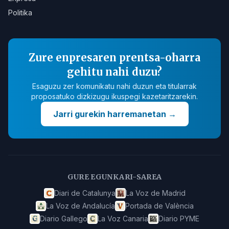
Politika
Zure enpresaren prentsa-oharra
gehitu nahi duzu?
Esaguzu zer komunikatu nahi duzun eta titularrak
proposatuko dizkizugu ikuspegi kazetaritzarekin.
Jarri gurekin harremanetan
→
GURE EGUNKARI-SAREA
Diari de Catalunya
La Voz de Madrid
La Voz de Andalucía
Portada de València
Diario Gallego
La Voz Canaria
Diario PYME