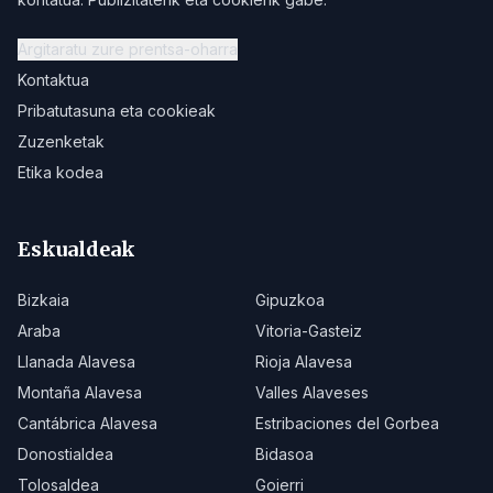
Argitaratu zure prentsa-oharra
Kontaktua
Pribatutasuna eta cookieak
Zuzenketak
Etika kodea
Eskualdeak
Bizkaia
Gipuzkoa
Araba
Vitoria-Gasteiz
Llanada Alavesa
Rioja Alavesa
Montaña Alavesa
Valles Alaveses
Cantábrica Alavesa
Estribaciones del Gorbea
Donostialdea
Bidasoa
Tolosaldea
Goierri