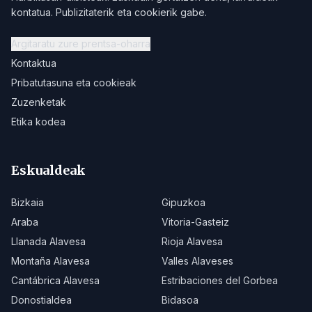
kontatua. Publizitaterik eta cookierik gabe.
Argitaratu zure prentsa-oharra
Kontaktua
Pribatutasuna eta cookieak
Zuzenketak
Etika kodea
Eskualdeak
Bizkaia
Gipuzkoa
Araba
Vitoria-Gasteiz
Llanada Alavesa
Rioja Alavesa
Montaña Alavesa
Valles Alaveses
Cantábrica Alavesa
Estribaciones del Gorbea
Donostialdea
Bidasoa