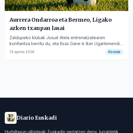
Aurrera Ondarroa eta Bermeo, Ligako
azken txanpan lasai
Zaldupeko klubak Josué Atela entrenatzailearen
konfiantza berritu du, eta Itxas Gane-k Iker Ugartemendia
fitxatu du defentsa sendotzeko.
13 apirila 2026
Kirolak
Diario Euskadi
Hurbiltasun-albisteak: Euskadin gertatzen dena, lurraldetik