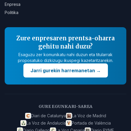
Enpresa
Politika
Zure enpresaren prentsa-oharra
gehitu nahi duzu?
Esaguzu zer komunikatu nahi duzun eta titularrak
proposatuko dizkizugu ikuspegi kazetaritzarekin.
Jarri gurekin harremanetan
→
GURE EGUNKARI-SAREA
Diari de Catalunya
La Voz de Madrid
La Voz de Andalucía
Portada de València
Diario Gallego
La Voz Canaria
Diario PYME