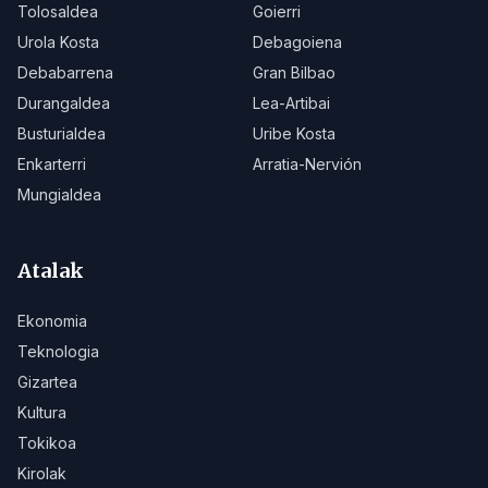
Tolosaldea
Goierri
Urola Kosta
Debagoiena
Debabarrena
Gran Bilbao
Durangaldea
Lea-Artibai
Busturialdea
Uribe Kosta
Enkarterri
Arratia-Nervión
Mungialdea
Atalak
Ekonomia
Teknologia
Gizartea
Kultura
Tokikoa
Kirolak