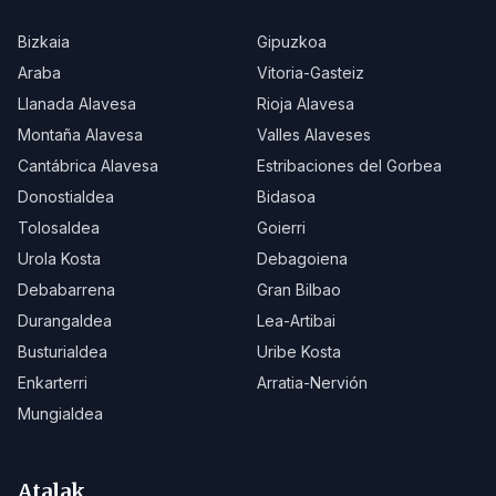
Bizkaia
Gipuzkoa
Araba
Vitoria-Gasteiz
Llanada Alavesa
Rioja Alavesa
Montaña Alavesa
Valles Alaveses
Cantábrica Alavesa
Estribaciones del Gorbea
Donostialdea
Bidasoa
Tolosaldea
Goierri
Urola Kosta
Debagoiena
Debabarrena
Gran Bilbao
Durangaldea
Lea-Artibai
Busturialdea
Uribe Kosta
Enkarterri
Arratia-Nervión
Mungialdea
Atalak