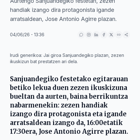
Aurtengo Sanjuandegiko festetan, zezen
handiak izango dira protagonista igande
arratsaldean, Jose Antonio Agirre plazan.
04/06/26 - 13:36
IA
Irudi generikoa: Jai giroa Sanjuandegiko plazan, zezen
ikuskizun bat prestatzen ari dela.
Sanjuandegiko festetako egitarauan
betiko lekua duen zezen ikuskizuna
bueltan da aurten, baina berrikuntza
nabarmenekin: zezen handiak
izango dira protagonista eta igande
arratsaldean izango da, 16:00etatik
17:30era, Jose Antonio Agirre plazan.