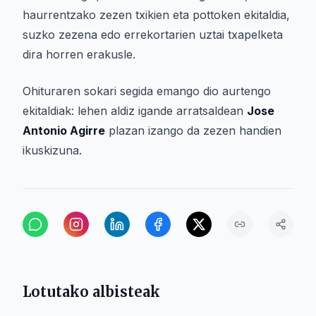
haurrentzako zezen txikien eta pottoken ekitaldia,
suzko zezena edo errekortarien uztai txapelketa
dira horren erakusle.
Ohituraren sokari segida emango dio aurtengo
ekitaldiak: lehen aldiz igande arratsaldean
Jose
Antonio Agirre
plazan izango da zezen handien
ikuskizuna.
Lotutako albisteak