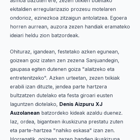
asmoa bazuten ere, zezen txikien bueltako
ekitaldien erregularizazio prozesu motelaren
ondorioz, ezinezkoa zitzaigun antolatzea. Egoera
horren aurrean, auzora zezen handiak eramateko
ideiari heldu zion batzordeak.
Ohituraz, igandean, festetako azken egunean,
goizean goiz izaten zen zezena Sanjuandegin,
gaupasa egiten dutenen goiza "alaitzeko eta
entretenitzeko". Azken urteetan, zezen txikiak
erabili izan dituzte, jendea parte hartzera
bultzatzen dutelako eta festa giroari eusten
laguntzen diotelako,
Denis Aizpuru
XJ
Auzolanean
batzordeko kideak azaldu duenez.
Iaz, ordea, bigantxen ikuskizuna prestatu zuten
eta parte-hartzea "nahiko eskasa" izan zen.
Horregatik, goizean zezen handien ikuskizuna