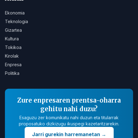
Ekonomia
Teknologia
Gizartea
Kultura
Tokikoa
Kirolak
Enpresa
Politika
Zure enpresaren prentsa-oharra
gehitu nahi duzu?
Esaguzu zer komunikatu nahi duzun eta titularrak
proposatuko dizkizugu ikuspegi kazetaritzarekin.
Jarri gurekin harremanetan
→