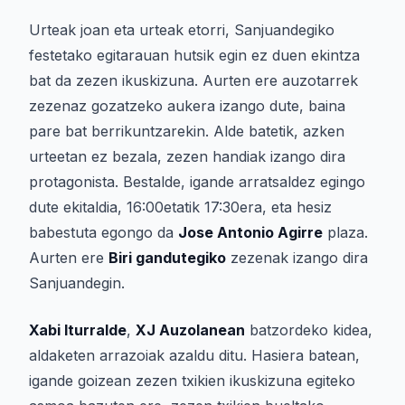
Urteak joan eta urteak etorri, Sanjuandegiko
festetako egitarauan hutsik egin ez duen ekintza
bat da zezen ikuskizuna. Aurten ere auzotarrek
zezenaz gozatzeko aukera izango dute, baina
pare bat berrikuntzarekin. Alde batetik, azken
urteetan ez bezala, zezen handiak izango dira
protagonista. Bestalde, igande arratsaldez egingo
dute ekitaldia, 16:00etatik 17:30era, eta hesiz
babestuta egongo da
Jose Antonio Agirre
plaza.
Aurten ere
Biri gandutegiko
zezenak izango dira
Sanjuandegin.
Xabi Iturralde
,
XJ Auzolanean
batzordeko kidea,
aldaketen arrazoiak azaldu ditu. Hasiera batean,
igande goizean zezen txikien ikuskizuna egiteko