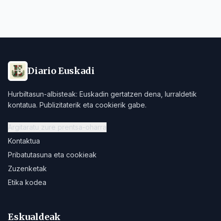
Diario Euskadi
Hurbiltasun-albisteak: Euskadin gertatzen dena, lurraldetik
kontatua. Publizitaterik eta cookierik gabe.
Argitaratu zure prentsa-oharra
Kontaktua
Pribatutasuna eta cookieak
Zuzenketak
Etika kodea
Eskualdeak