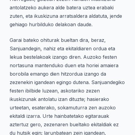
antolatzeko aukera alde batera uztea erabaki
zuten, eta ikuskizuna arratsaldera aldatuta, jende
gehiago hurbilduko delakoan daude.
Garai bateko ohiturak bueltan dira, beraz,
Sanjuandegin, nahiz eta ekitaldiaren ordua eta
lekua bestelakoak izango diren. Auzoko festen
nortasuna mantenduko duen eta horiei amaiera
borobila emango dien hitzordua izango da
zezenekin igandean egingo dutena. Sanjuandegiko
festen ibilbide luzean, askotariko zezen
ikuskizunak antolatu izan dituzte; hasierako
urteetan, esaterako, sokamuturra zen auzoko
ekitaldi izarra. Urte hainbatetako egitarauak
aztertuz gero, zezenaren bueltako ekitaldiak ez
du hutsik egin; larunbatean zein igandean,