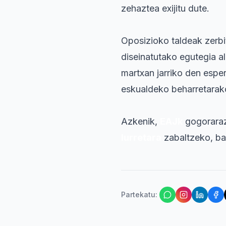
zehaztea exijitu dute.
Oposizioko taldeak zerbi
diseinatutako egutegia al
martxan jarriko den esper
eskualdeko beharretarako 
Azkenik,
EAJk
gogoraraz
Iurretara
zabaltzeko, ba
Partekatu
: