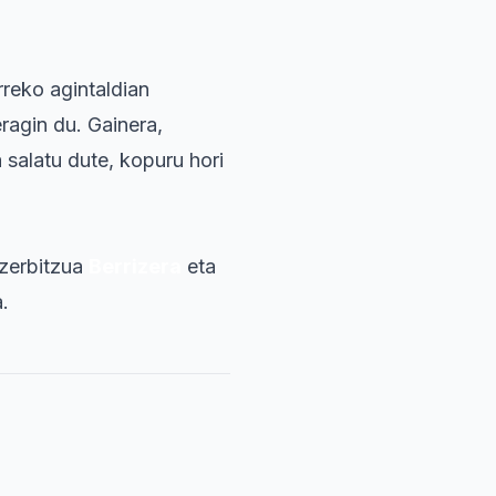
rreko agintaldian
ragin du. Gainera,
 salatu dute, kopuru hori
 zerbitzua
Berrizera
eta
.