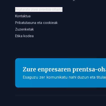
Argitaratu zure prentsa-oharra
Kontaktua
Pribatutasuna eta cookieak
Zuzenketak
Etika kodea
Zure enpresaren prentsa-oh
Esaguzu zer komunikatu nahi duzun eta titular