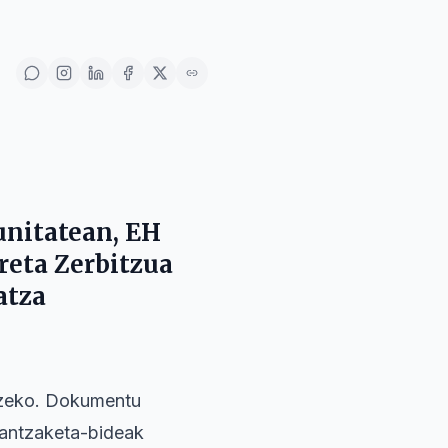
nitatean
,
EH
eta Zerbitzua
atza
atzeko. Dokumentu
inantzaketa-bideak