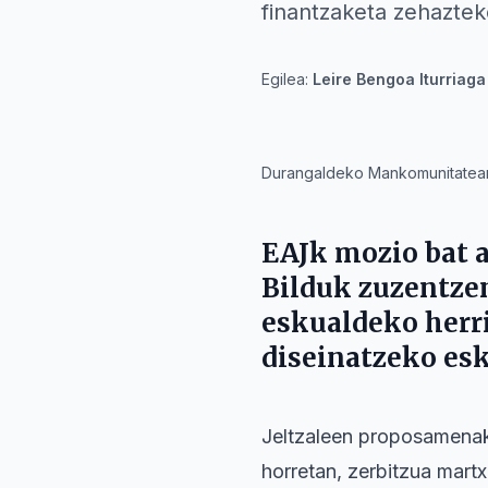
finantzaketa zehaztek
Egilea:
Leire Bengoa Iturriaga
IA
Durangaldeko Mankomunitateare
EAJk
mozio bat 
Bilduk
zuzentzen
eskualdeko herri
diseinatzeko esk
Jeltzaleen proposamenak
horretan, zerbitzua mart