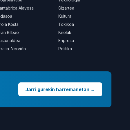
antábrica Alavesa
Gizartea
idasoa
Kultura
rola Kosta
Tokikoa
ran Bilbao
Kirolak
usturialdea
Enpresa
rratia-Nervión
Politika
Jarri gurekin harremanetan
→