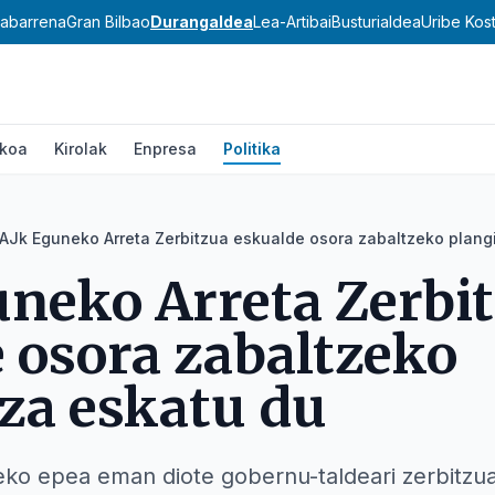
abarrena
Gran Bilbao
Durangaldea
Lea-Artibai
Busturialdea
Uribe Kos
ikoa
Kirolak
Enpresa
Politika
AJk Eguneko Arreta Zerbitzua eskualde osora zabaltzeko plang
neko Arreta Zerbi
 osora zabaltzeko
za eskatu du
teko epea eman diote gobernu-taldeari zerbitz