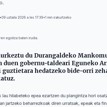
o.
•
09 uztaila 2026 a les 17:39
•
1
min irakurtzeko
n egoitza baten irudia.
aurkeztu du
Durangaldeko Mankomu
 duen gobernu-taldeari Eguneko Arr
 guztietara hedatzeko bide-orri zeh
atuz.
 lau hilabeteko epea ezartzen du plangintza hori os
xan jartzeko beharrezkoak diren urratsak, epeak eta f