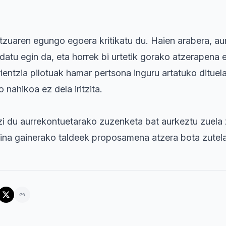
tzuaren egungo egoera kritikatu du. Haien arabera, au
datu egin da, eta horrek bi urtetik gorako atzerapena e
ientzia pilotuak hamar pertsona inguru artatuko dituela
nahikoa ez dela iritzita.
i du aurrekontuetarako zuzenketa bat aurkeztu zuela
ina gainerako taldeek proposamena atzera bota zutela