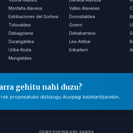
Montaña Alavesa
Valles Alaveses
C
Estribaciones del Gorbea
Donostialdea
B
Tolosaldea
Goierri
U
Debagoiena
Debabarrena
G
Durangaldea
Lea-Artibai
B
Uribe Kosta
Enkarterri
A
Mungialdea
arra gehitu nahi duzu?
rak proposatuko dizkizugu ikuspegi kazetaritzarekin.
GURE EGUNKARI-SAREA