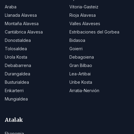
Araba
Vitoria-Gasteiz
Llanada Alavesa
Rioja Alavesa
Montaña Alavesa
Valles Alaveses
Cantábrica Alavesa
Estribaciones del Gorbea
Donostialdea
Bidasoa
Tolosaldea
Goierri
Urola Kosta
Debagoiena
Debabarrena
Gran Bilbao
Durangaldea
Lea-Artibai
Busturialdea
Uribe Kosta
Enkarterri
Arratia-Nervión
Mungialdea
Atalak
Ekonomia