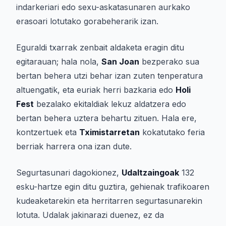
indarkeriari edo sexu-askatasunaren aurkako
erasoari lotutako gorabeherarik izan.
Eguraldi txarrak zenbait aldaketa eragin ditu
egitarauan; hala nola,
San Joan
bezperako sua
bertan behera utzi behar izan zuten tenperatura
altuengatik, eta euriak herri bazkaria edo
Holi
Fest
bezalako ekitaldiak lekuz aldatzera edo
bertan behera uztera behartu zituen. Hala ere,
kontzertuek eta
Tximistarretan
kokatutako feria
berriak harrera ona izan dute.
Segurtasunari dagokionez,
Udaltzaingoak
132
esku-hartze egin ditu guztira, gehienak trafikoaren
kudeaketarekin eta herritarren segurtasunarekin
lotuta. Udalak jakinarazi duenez, ez da