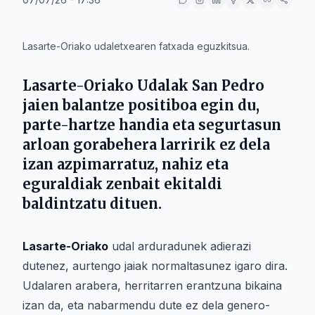
IA
Lasarte-Oriako udaletxearen fatxada eguzkitsua.
Lasarte-Oriako Udalak San Pedro
jaien balantze positiboa egin du,
parte-hartze handia eta segurtasun
arloan gorabehera larririk ez dela
izan azpimarratuz, nahiz eta
eguraldiak zenbait ekitaldi
baldintzatu dituen.
Lasarte-Oriako
udal arduradunek adierazi
dutenez, aurtengo jaiak normaltasunez igaro dira.
Udalaren arabera, herritarren erantzuna bikaina
izan da, eta nabarmendu dute ez dela genero-