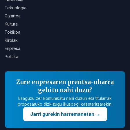
Teknologia
Gizartea
Kultura
Tokikoa
Kirolak
Enpresa
Politika
Zure enpresaren prentsa-oharra
gehitu nahi duzu?
Esaguzu zer komunikatu nahi duzun eta titularrak
proposatuko dizkizugu ikuspegi kazetaritzarekin.
Jarri gurekin harremanetan
→