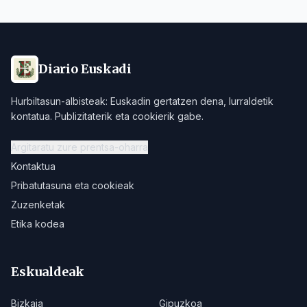
Diario Euskadi
Hurbiltasun-albisteak: Euskadin gertatzen dena, lurraldetik
kontatua. Publizitaterik eta cookierik gabe.
Argitaratu zure prentsa-oharra
Kontaktua
Pribatutasuna eta cookieak
Zuzenketak
Etika kodea
Eskualdeak
Bizkaia
Gipuzkoa