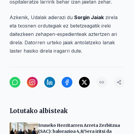
ospitaleratze larririk behar izan jaietan zehar.
Azkenik, Udalak adierazi du
Sorgin Jaiak
zirela
eta txosnen ordutegiak ez betetzeagatik ireki
daitezkeen zehapen-espedienteak aztertzen ari
direla. Datorren urteko jaiak antolatzeko lanak
laster hasiko direla iragarri dute.
Lotutako albisteak
Iruneko Herritarren Arreta Zerbitzua
(SAC): balorazioa 4,8/5era iritsi da