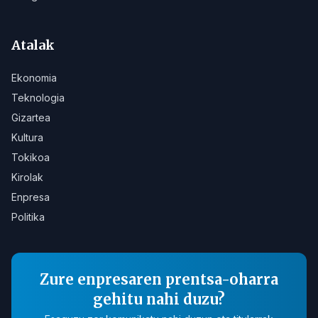
Atalak
Ekonomia
Teknologia
Gizartea
Kultura
Tokikoa
Kirolak
Enpresa
Politika
Zure enpresaren prentsa-oharra
gehitu nahi duzu?