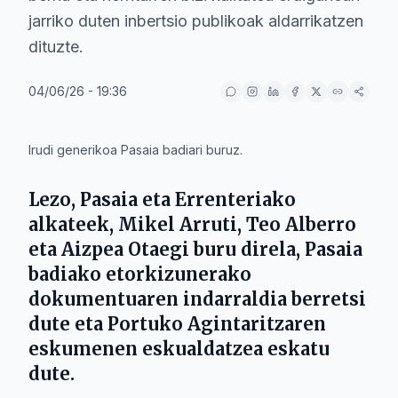
jarriko duten inbertsio publikoak aldarrikatzen
dituzte.
04/06/26 - 19:36
IA
Irudi generikoa Pasaia badiari buruz.
Lezo, Pasaia eta Errenteriako
alkateek,
Mikel Arruti
,
Teo Alberro
eta
Aizpea Otaegi
buru direla, Pasaia
badiako etorkizunerako
dokumentuaren indarraldia berretsi
dute eta Portuko Agintaritzaren
eskumenen eskualdatzea eskatu
dute.