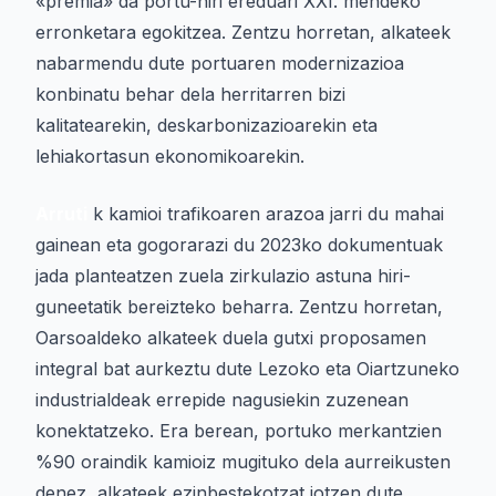
«premia» da portu-hiri ereduari XXI. mendeko
erronketara egokitzea. Zentzu horretan, alkateek
nabarmendu dute portuaren modernizazioa
konbinatu behar dela herritarren bizi
kalitatearekin, deskarbonizazioarekin eta
lehiakortasun ekonomikoarekin.
Arruti
k kamioi trafikoaren arazoa jarri du mahai
gainean eta gogorarazi du 2023ko dokumentuak
jada planteatzen zuela zirkulazio astuna hiri-
guneetatik bereizteko beharra. Zentzu horretan,
Oarsoaldeko alkateek duela gutxi proposamen
integral bat aurkeztu dute Lezoko eta Oiartzuneko
industrialdeak errepide nagusiekin zuzenean
konektatzeko. Era berean, portuko merkantzien
%90 oraindik kamioiz mugituko dela aurreikusten
denez, alkateek ezinbestekotzat jotzen dute