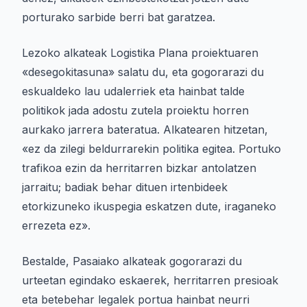
porturako sarbide berri bat garatzea.
Lezoko alkateak Logistika Plana proiektuaren
«desegokitasuna» salatu du, eta gogorarazi du
eskualdeko lau udalerriek eta hainbat talde
politikok jada adostu zutela proiektu horren
aurkako jarrera bateratua. Alkatearen hitzetan,
«ez da zilegi beldurrarekin politika egitea. Portuko
trafikoa ezin da herritarren bizkar antolatzen
jarraitu; badiak behar dituen irtenbideek
etorkizuneko ikuspegia eskatzen dute, iraganeko
errezeta ez».
Bestalde, Pasaiako alkateak gogorarazi du
urteetan egindako eskaerek, herritarren presioak
eta betebehar legalek portua hainbat neurri