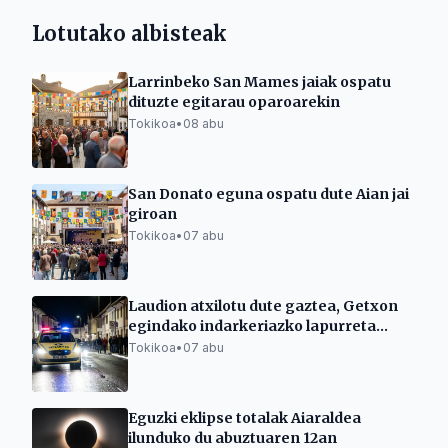
Lotutako albisteak
Larrinbeko San Mames jaiak ospatu
dituzte egitarau oparoarekin
Tokikoa
•
08 abu
San Donato eguna ospatu dute Aian jai
giroan
Tokikoa
•
07 abu
Laudion atxilotu dute gaztea, Getxon
egindako indarkeriazko lapurreta
baten harira
Tokikoa
•
07 abu
Eguzki eklipse totalak Aiaraldea
ilunduko du abuztuaren 12an