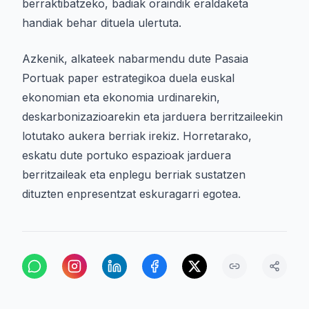
berraktibatzeko, badiak oraindik eraldaketa
handiak behar dituela ulertuta.
Azkenik, alkateek nabarmendu dute Pasaia
Portuak paper estrategikoa duela euskal
ekonomian eta ekonomia urdinarekin,
deskarbonizazioarekin eta jarduera berritzaileekin
lotutako aukera berriak irekiz. Horretarako,
eskatu dute portuko espazioak jarduera
berritzaileak eta enplegu berriak sustatzen
dituzten enpresentzat eskuragarri egotea.