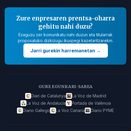
Zure enpresaren prentsa-oharra
gehitu nahi duzu?
Esaguzu zer komunikatu nahi duzun eta titularrak
proposatuko dizkizugu ikuspegi kazetaritzarekin.
Jarri gurekin harremanetan
→
GURE EGUNKARI-SAREA
Diari de Catalunya
La Voz de Madrid
La Voz de Andalucía
Portada de València
Diario Gallego
La Voz Canaria
Diario PYME