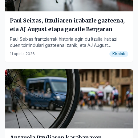
Paul Seixas, Itzuliaren irabazle gazteena,
eta AJ August etapa garaile Bergaran
Paul Seixas frantziarrak historia egin du Itzulia irabazi
duen txirrindulari gazteena izanik, eta AJ August
estatubatuarrak azken etapa irabazi du Bergaran.
11 apirila 2026
Kirolak
Antzuola Itzuliaren karabanaren