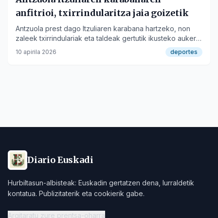
anfitrioi, txirrindularitza jaia goizetik
Antzuola prest dago Itzuliaren karabana hartzeko, non
zaleek txirrindulariak eta taldeak gertutik ikusteko aukera
izango duten.
10 apirila 2026
deportes
Diario Euskadi
Hurbiltasun-albisteak: Euskadin gertatzen dena, lurraldetik
kontatua. Publizitaterik eta cookierik gabe.
Argitaratu zure prentsa-oharra