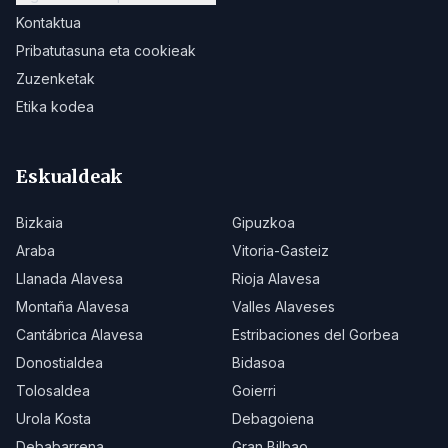
Kontaktua
Pribatutasuna eta cookieak
Zuzenketak
Etika kodea
Eskualdeak
Bizkaia
Gipuzkoa
Araba
Vitoria-Gasteiz
Llanada Alavesa
Rioja Alavesa
Montaña Alavesa
Valles Alaveses
Cantábrica Alavesa
Estribaciones del Gorbea
Donostialdea
Bidasoa
Tolosaldea
Goierri
Urola Kosta
Debagoiena
Debabarrena
Gran Bilbao