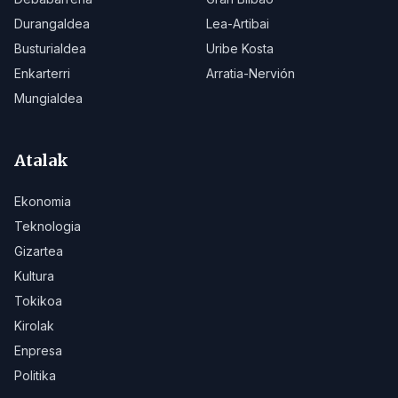
Durangaldea
Lea-Artibai
Busturialdea
Uribe Kosta
Enkarterri
Arratia-Nervión
Mungialdea
Atalak
Ekonomia
Teknologia
Gizartea
Kultura
Tokikoa
Kirolak
Enpresa
Politika