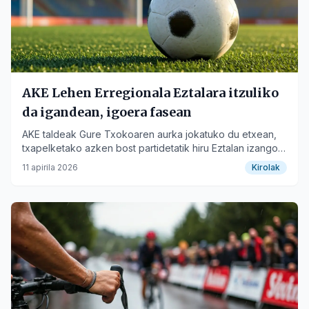
AKE Lehen Erregionala Eztalara itzuliko
da igandean, igoera fasean
AKE taldeak Gure Txokoaren aurka jokatuko du etxean,
txapelketako azken bost partidetatik hiru Eztalan izango
direlarik.
11 apirila 2026
Kirolak