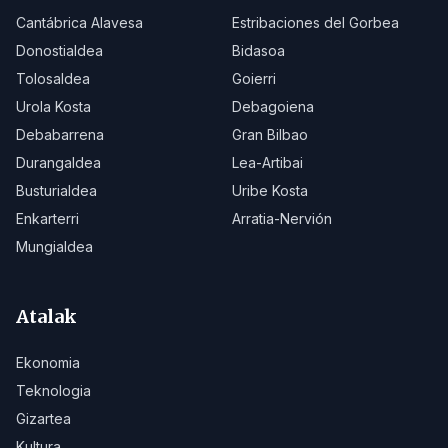
Cantábrica Alavesa
Estribaciones del Gorbea
Donostialdea
Bidasoa
Tolosaldea
Goierri
Urola Kosta
Debagoiena
Debabarrena
Gran Bilbao
Durangaldea
Lea-Artibai
Busturialdea
Uribe Kosta
Enkarterri
Arratia-Nervión
Mungialdea
Atalak
Ekonomia
Teknologia
Gizartea
Kultura