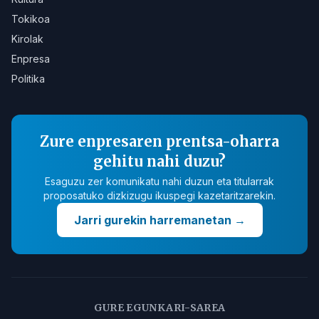
Tokikoa
Kirolak
Enpresa
Politika
Zure enpresaren prentsa-oharra
gehitu nahi duzu?
Esaguzu zer komunikatu nahi duzun eta titularrak
proposatuko dizkizugu ikuspegi kazetaritzarekin.
Jarri gurekin harremanetan
→
GURE EGUNKARI-SAREA