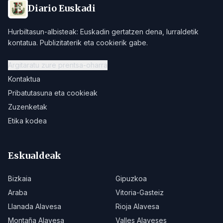
Diario Euskadi
Hurbiltasun-albisteak: Euskadin gertatzen dena, lurraldetik
kontatua. Publizitaterik eta cookierik gabe.
Argitaratu zure prentsa-oharra
Kontaktua
Pribatutasuna eta cookieak
Zuzenketak
Etika kodea
Eskualdeak
Bizkaia
Gipuzkoa
Araba
Vitoria-Gasteiz
Llanada Alavesa
Rioja Alavesa
Montaña Alavesa
Valles Alaveses