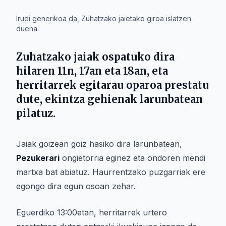
Irudi generikoa da, Zuhatzako jaietako giroa islatzen
duena.
Zuhatzako jaiak ospatuko dira
hilaren 11n, 17an eta 18an, eta
herritarrek egitarau oparoa prestatu
dute, ekintza gehienak larunbatean
pilatuz.
Jaiak goizean goiz hasiko dira larunbatean,
Pezukerari
ongietorria eginez eta ondoren mendi
martxa bat abiatuz. Haurrentzako puzgarriak ere
egongo dira egun osoan zehar.
Eguerdiko 13:00etan, herritarrek urtero