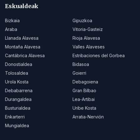
Eskualdeak
Bizkaia
Gipuzkoa
Araba
Vitoria-Gasteiz
Llanada Alavesa
Rioja Alavesa
Montaña Alavesa
Valles Alaveses
Cantábrica Alavesa
Estribaciones del Gorbea
Donostialdea
Bidasoa
Tolosaldea
Goierri
Urola Kosta
Debagoiena
Debabarrena
Gran Bilbao
Durangaldea
Lea-Artibai
Busturialdea
Uribe Kosta
Enkarterri
Arratia-Nervión
Mungialdea