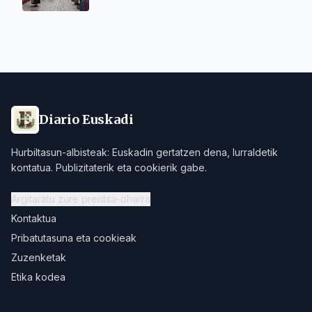
Diario Euskadi
Hurbiltasun-albisteak: Euskadin gertatzen dena, lurraldetik
kontatua. Publizitaterik eta cookierik gabe.
Argitaratu zure prentsa-oharra
Kontaktua
Pribatutasuna eta cookieak
Zuzenketak
Etika kodea