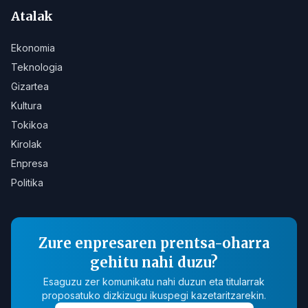
Atalak
Ekonomia
Teknologia
Gizartea
Kultura
Tokikoa
Kirolak
Enpresa
Politika
Zure enpresaren prentsa-oharra
gehitu nahi duzu?
Esaguzu zer komunikatu nahi duzun eta titularrak
proposatuko dizkizugu ikuspegi kazetaritzarekin.