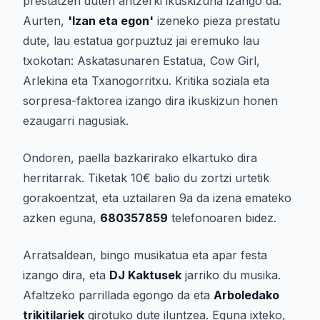
prestatzen duten antzerki ikuskizuna izango da.
Aurten,
'Izan eta egon'
izeneko pieza prestatu
dute, lau estatua gorpuztuz jai eremuko lau
txokotan: Askatasunaren Estatua, Cow Girl,
Arlekina eta Txanogorritxu. Kritika soziala eta
sorpresa-faktorea izango dira ikuskizun honen
ezaugarri nagusiak.
Ondoren, paella bazkarirako elkartuko dira
herritarrak. Tiketak 10€ balio du zortzi urtetik
gorakoentzat, eta uztailaren 9a da izena emateko
azken eguna,
680357859
telefonoaren bidez.
Arratsaldean, bingo musikatua eta apar festa
izango dira, eta
DJ Kaktusek
jarriko du musika.
Afaltzeko parrillada egongo da eta
Arboledako
trikitilariek
girotuko dute iluntzea. Eguna ixteko,