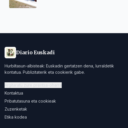
Diario Euskadi
Hurbiltasun-albisteak: Euskadin gertatzen dena, lurraldetik
kontatua. Publizitaterik eta cookierik gabe.
Argitaratu zure prentsa-oharra
Kontaktua
Pribatutasuna eta cookieak
Zuzenketak
Etika kodea