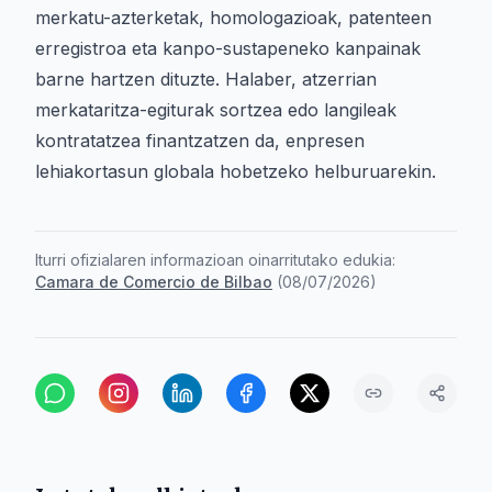
merkatu-azterketak, homologazioak, patenteen
erregistroa eta kanpo-sustapeneko kanpainak
barne hartzen dituzte. Halaber, atzerrian
merkataritza-egiturak sortzea edo langileak
kontratatzea finantzatzen da, enpresen
lehiakortasun globala hobetzeko helburuarekin.
Iturri ofizialaren informazioan oinarritutako edukia:
Camara de Comercio de Bilbao
(
08/07/2026
)