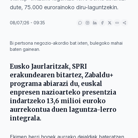
dute, 75.000 eurorainoko diru-laguntzekin.
08/07/26 - 09:35
IA
Bi pertsona negozio-akordio bat ixten, bulegoko mahai
baten gainean.
Eusko Jaurlaritzak
,
SPRI
erakundearen bitartez,
Zabaldu+
programa abiarazi du, euskal
enpresen nazioarteko presentzia
indartzeko 13,6 milioi euroko
aurrekontua duen laguntza-lerro
integrala.
Ekimen berri honek aurreko deialdiak bateratzen