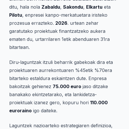
ditu, hala nola
Zabaldu
,
Sakondu
,
Elkartu
eta
Pilotu
, enpresei kanpo-merkatuetara iristeko
prozesua errazteko.
2026
. urtean zehar
garatutako proiektuak finantzatzeko aukera
ematen du, urtarrilaren 1etik abenduaren 31ra
bitartean.
Diru-laguntzak itzuli beharrik gabekoak dira eta
proiektuaren aurrekontuaren %45etik %70era
bitarteko estaldura eskaintzen dute. Enpresa
bakoitzak gehienez
75.000 euro
jaso ditzake
banakako ekintzetarako, eta lankidetza-
proiektuak izanez gero, kopuru hori
110.000
euroraino
igo daiteke.
Laguntzek nazioarteko estrategiaren definizioa,