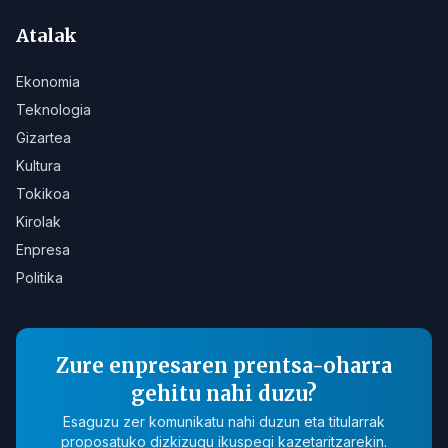
Atalak
Ekonomia
Teknologia
Gizartea
Kultura
Tokikoa
Kirolak
Enpresa
Politika
Zure enpresaren prentsa-oharra
gehitu nahi duzu?
Esaguzu zer komunikatu nahi duzun eta titularrak
proposatuko dizkizugu ikuspegi kazetaritzarekin.