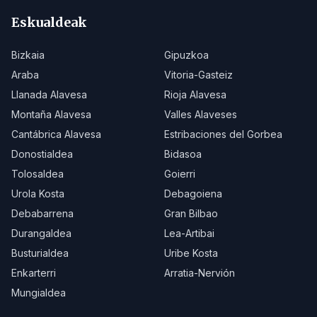
Eskualdeak
Bizkaia
Gipuzkoa
Araba
Vitoria-Gasteiz
Llanada Alavesa
Rioja Alavesa
Montaña Alavesa
Valles Alaveses
Cantábrica Alavesa
Estribaciones del Gorbea
Donostialdea
Bidasoa
Tolosaldea
Goierri
Urola Kosta
Debagoiena
Debabarrena
Gran Bilbao
Durangaldea
Lea-Artibai
Busturialdea
Uribe Kosta
Enkarterri
Arratia-Nervión
Mungialdea