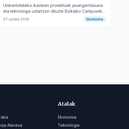
Unibertsitateko ikasleen proiektuek jasangarritasuna
eta teknologia uztartzen dituzte Bizkaiko Campuseko
lehiaketan.
07 uztaila 2026
Ekonomia
Atalak
raba
Ekonomia
ioja Alavesa
Teknologia