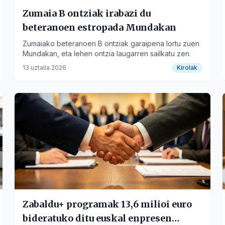
Zumaia B ontziak irabazi du
beteranoen estropada Mundakan
Zumaiako beteranoen B ontziak garaipena lortu zuen
Mundakan, eta lehen ontzia laugarren sailkatu zen.
13 uztaila 2026
Kirolak
Zabaldu+ programak 13,6 milioi euro
bideratuko ditu euskal enpresen