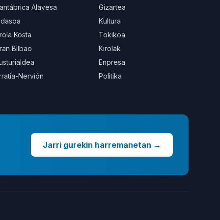
antábrica Alavesa
Gizartea
idasoa
Kultura
rola Kosta
Tokikoa
ran Bilbao
Kirolak
usturialdea
Enpresa
rratia-Nervión
Politika
Jarri gurekin harremanetan
→