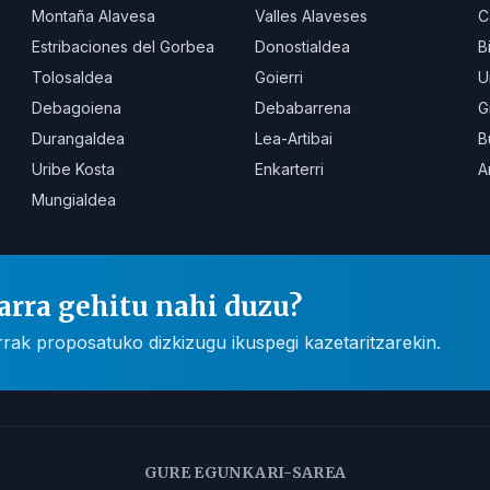
Montaña Alavesa
Valles Alaveses
C
Estribaciones del Gorbea
Donostialdea
B
Tolosaldea
Goierri
U
Debagoiena
Debabarrena
G
Durangaldea
Lea-Artibai
B
Uribe Kosta
Enkarterri
A
Mungialdea
arra gehitu nahi duzu?
rak proposatuko dizkizugu ikuspegi kazetaritzarekin.
GURE EGUNKARI-SAREA