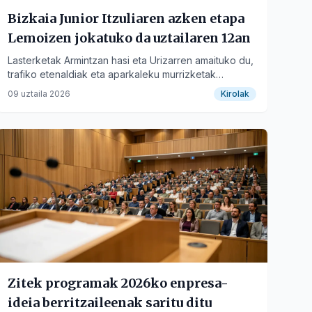
Bizkaia Junior Itzuliaren azken etapa
Lemoizen jokatuko da uztailaren 12an
Lasterketak Armintzan hasi eta Urizarren amaituko du,
trafiko etenaldiak eta aparkaleku murrizketak
eraginez.
09 uztaila 2026
Kirolak
Zitek programak 2026ko enpresa-
ideia berritzaileenak saritu ditu