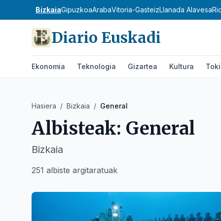
Bizkaia
Gipuzkoa
Araba
Vitoria-Gasteiz
Llanada Alavesa
Ri
Diario Euskadi
Ekonomia
Teknologia
Gizartea
Kultura
Tok
Hasiera
/
Bizkaia
/
General
Albisteak:
General
Bizkaia
251 albiste argitaratuak