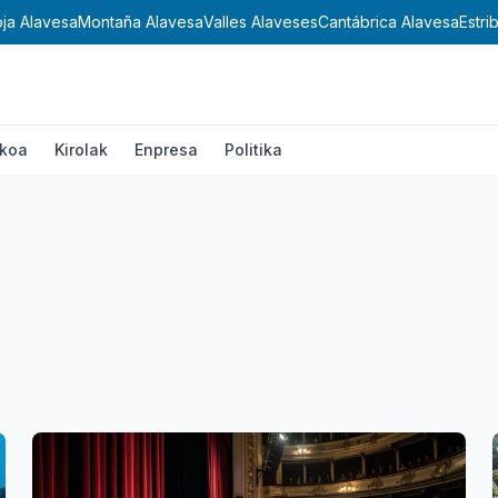
oja Alavesa
Montaña Alavesa
Valles Alaveses
Cantábrica Alavesa
Estri
ikoa
Kirolak
Enpresa
Politika