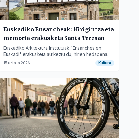
Euskadiko Ensancheak: Hirigintza eta
memoria erakusketa Santa Teresan
Euskadiko Arkitektura Institutuak "Ensanches en
Euskadi" erakusketa aurkeztu du, hirien hedapena
aztertuz eta Donostia, Bilbao eta Gasteizko
15 uztaila 2026
Kultura
ensancheak konparatuz.