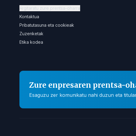
Argitaratu zure prentsa-oharra
Kontaktua
Pribatutasuna eta cookieak
Zuzenketak
Etika kodea
Zure enpresaren prentsa-oh
Esaguzu zer komunikatu nahi duzun eta titular