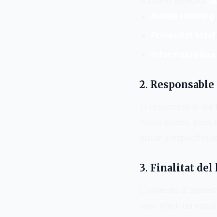
A
Diario Euskadi
a
Sense rastreig
Privacitat total
Informació lliu
2. Responsable
El responsable del
teves dades, pots e
titular s'especifiqu
3. Finalitat del
L'objectiu d'aquest
com oferir un espai 