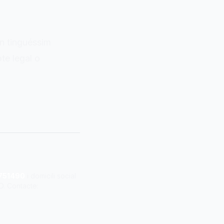
en tinguéssim
te legal o
751490
i domicili social
D. Contacte: