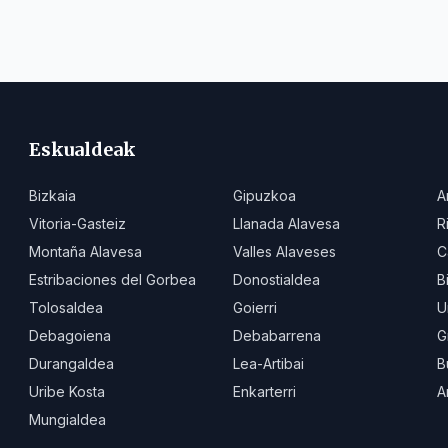
Eskualdeak
Bizkaia
Gipuzkoa
A
Vitoria-Gasteiz
Llanada Alavesa
R
Montaña Alavesa
Valles Alaveses
C
Estribaciones del Gorbea
Donostialdea
B
Tolosaldea
Goierri
U
Debagoiena
Debabarrena
G
Durangaldea
Lea-Artibai
B
Uribe Kosta
Enkarterri
A
Mungialdea