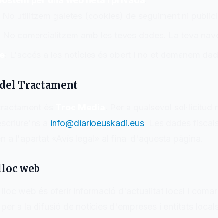
postem per una web neta i privada
.
: No utilitzem galetes (cookies) de seguiment ni publicit
: No comercialitzem amb les teves dades. La teva nav
re
: L'accés a les notícies és obert i no et demanem dade
 del Tractament
 tractament és
Troc Media
. Per a qualsevol sol·licitud
scriure'ns a
info@diarioeuskadi.eus
. Les dades fiscal
en a l'apartat «Avís legal» al final d'aquesta pàgina.
 lloc web
 lloc web és oferir informació d'actualitat local i coma
per a la difusió de notícies d'empreses i entitats locals