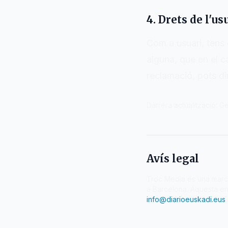
4. Drets de l'us
Com a usuari, tens d
alguna, que en el c
reclamació, pots dir
Darrera actualització: 
Avís legal
Troc Media és una mar
a Barcelona. Aquesta en
info@diarioeuskadi.eus
.