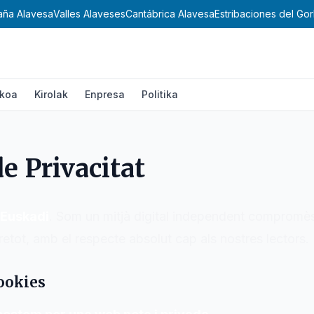
ña Alavesa
Valles Alaveses
Cantábrica Alavesa
Estribaciones del Gor
ikoa
Kirolak
Enpresa
Politika
de Privacitat
 Euskadi
. Som un mitjà digital independent compromè
bretot, amb el respecte absolut cap als nostres lectors.
Cookies