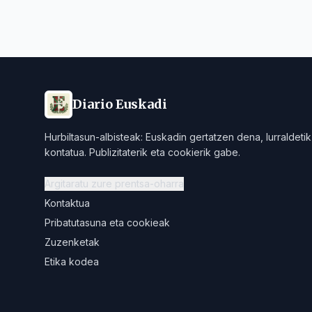
Diario Euskadi
Hurbiltasun-albisteak: Euskadin gertatzen dena, lurraldetik
kontatua. Publizitaterik eta cookierik gabe.
Argitaratu zure prentsa-oharra
Kontaktua
Pribatutasuna eta cookieak
Zuzenketak
Etika kodea