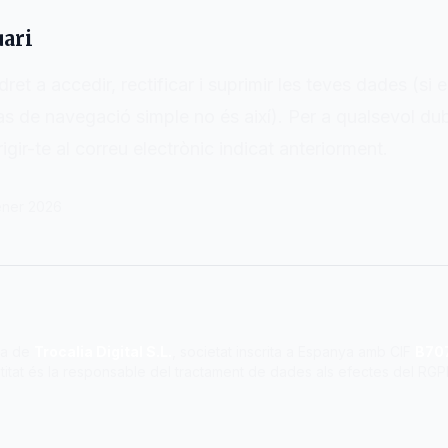
uari
ret a accedir, rectificar i suprimir les teves dades (si 
as de navegació simple no és així). Per a qualsevol dub
igir-te al correu electrònic indicat anteriorment.
Gener 2026
ca de
Trocalia Digital S.L.
, societat inscrita a Espanya amb CIF
B70
titat és la responsable del tractament de dades als efectes del RGP