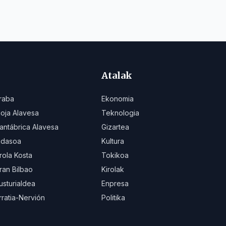
Atalak
raba
Ekonomia
ioja Alavesa
Teknologia
antábrica Alavesa
Gizartea
idasoa
Kultura
rola Kosta
Tokikoa
ran Bilbao
Kirolak
usturialdea
Enpresa
rratia-Nervión
Politika