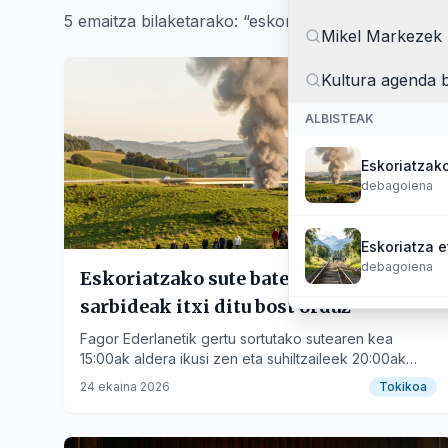
5
emaitza
bilaketarako:
“
eskoriatza
”
Mikel Markezek 
Kultura agenda b
ALBISTEAK
Eskoriatzako
debagoiena
Eskoriatza e
debagoiena
Eskoriatzako sute batek AP-1eko
sarbideak itxi ditu bost orduz
Mikel Marke
Fagor Ederlanetik gertu sortutako sutearen kea
durangaldea
15:00ak aldera ikusi zen eta suhiltzaileek 20:00ak
pasata lan egin zuten.
24 ekaina 2026
Tokikoa
Kultura agen
debagoiena