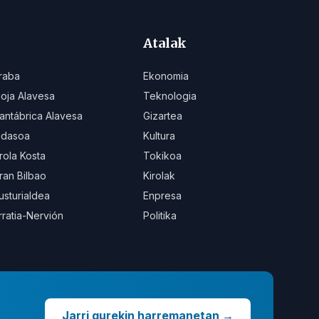
Atalak
raba
Ekonomia
ioja Alavesa
Teknologia
antábrica Alavesa
Gizartea
idasoa
Kultura
rola Kosta
Tokikoa
ran Bilbao
Kirolak
usturialdea
Enpresa
rratia-Nervión
Politika
Jarri gurekin harremanetan
→