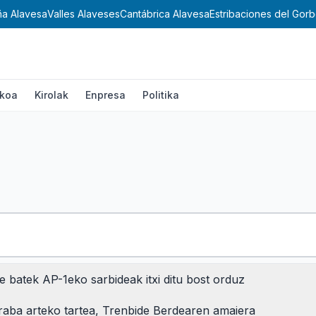
 Alavesa
Valles Alaveses
Cantábrica Alavesa
Estribaciones del Gorbe
ikoa
Kirolak
Enpresa
Politika
e batek AP-1eko sarbideak itxi ditu bost orduz
Ekonomia
Teknologia
Gizartea
Kultura
Tokikoa
Kirolak
Enpr
raba arteko tartea, Trenbide Berdearen amaiera