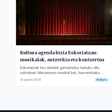
Dale Kaligul
gran-bilbao
Kultura agenda bizia Eskoriatzan:
musikalak, antzerkia eta kontzertua
Eskoriatzak hiru ekitaldi garrantzitsu hartuko ditu
ostiralean: Mecanoren musikal bat, haurrentzako
antzerkia eta rock kontzertu bat.
16 apirila 2026
Kultura