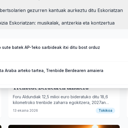
bertsolarien gezurren kantuak aurkeztu ditu Eskoriatzan
izia Eskoriatzan: musikalak, antzerkia eta kontzertua
 sute batek AP-1eko sarbideak itxi ditu bost orduz
ta Araba arteko tartea, Trenbide Berdearen amaiera
Eskoriatza eta Araba arteko tartea,
Trenbide Berdearen amaiera
zek bertsolarien gezurren kantuak aurkeztu ditu Eskoriatzan
Foru Aldundiak 12,5 milioi euro bideratuko ditu 18,6
kilometroko trenbide zaharra egokitzera, 2027an
hasiko diren lanekin.
13 ekaina 2026
Tokikoa
da bizia Eskoriatzan: musikalak, antzerkia eta kontzertua