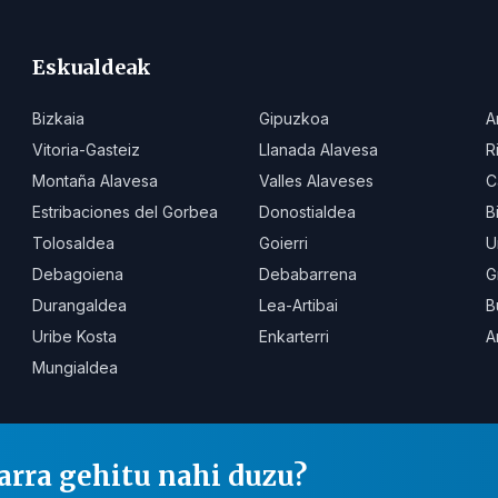
Eskualdeak
Bizkaia
Gipuzkoa
A
Vitoria-Gasteiz
Llanada Alavesa
R
Montaña Alavesa
Valles Alaveses
C
Estribaciones del Gorbea
Donostialdea
B
Tolosaldea
Goierri
U
Debagoiena
Debabarrena
G
Durangaldea
Lea-Artibai
B
Uribe Kosta
Enkarterri
A
Mungialdea
arra gehitu nahi duzu?