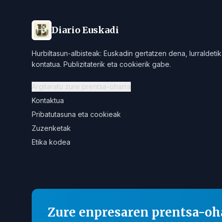
Diario Euskadi
Hurbiltasun-albisteak: Euskadin gertatzen dena, lurraldetik
kontatua. Publizitaterik eta cookierik gabe.
Argitaratu zure prentsa-oharra
Kontaktua
Pribatutasuna eta cookieak
Zuzenketak
Etika kodea
Zure enpresaren prentsa-oh