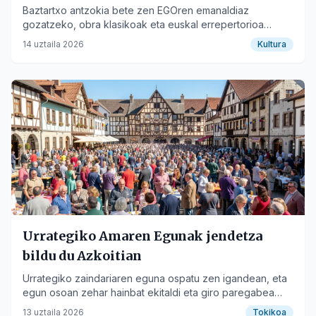
Baztartxo antzokia bete zen EGOren emanaldiaz
gozatzeko, obra klasikoak eta euskal errepertorioa
uztartuz.
14 uztaila 2026
Kultura
Urrategiko Amaren Egunak jendetza
bildu du Azkoitian
Urrategiko zaindariaren eguna ospatu zen igandean, eta
egun osoan zehar hainbat ekitaldi eta giro paregabea
izan ziren.
13 uztaila 2026
Tokikoa