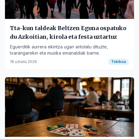
Tta-kun taldeak Beltzen Eguna ospatuko
du Azkoitian, kirola eta festa uztartuz
Eguerditik aurrera ekintza ugari antolatu dituzte,
txarangarekin eta musika emanaldiak barne.
18 uztaila 2026
Tokikoa