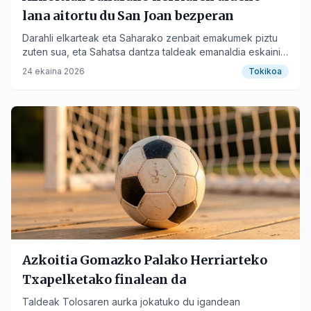
lana aitortu du San Joan bezperan
Darahli elkarteak eta Saharako zenbait emakumek piztu
zuten sua, eta Sahatsa dantza taldeak emanaldia eskaini
zuen.
24 ekaina 2026
Tokikoa
Azkoitia Gomazko Palako Herriarteko
Txapelketako finalean da
Taldeak Tolosaren aurka jokatuko du igandean