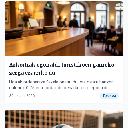
Azkoitian Mus Txapelketa Berria Ostiral
Honetan
urola-kosta
PLACES
Azkoitia
📍
City
Azkoitiak egonaldi turistikoen gaineko
zerga ezarriko du
Udalak ordenantza fiskala onartu du, eta ostatu hartzen
dutenek 0,75 euro ordaindu beharko dute egonaldi
bakoitzeko.
30 uztaila 2026
Tokikoa