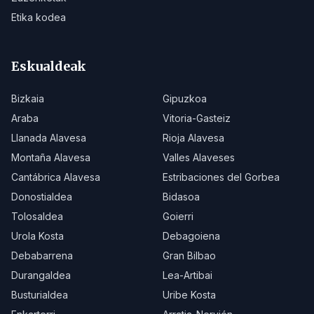
Etika kodea
Eskualdeak
Bizkaia
Gipuzkoa
Araba
Vitoria-Gasteiz
Llanada Alavesa
Rioja Alavesa
Montaña Alavesa
Valles Alaveses
Cantábrica Alavesa
Estribaciones del Gorbea
Donostialdea
Bidasoa
Tolosaldea
Goierri
Urola Kosta
Debagoiena
Debabarrena
Gran Bilbao
Durangaldea
Lea-Artibai
Busturialdea
Uribe Kosta