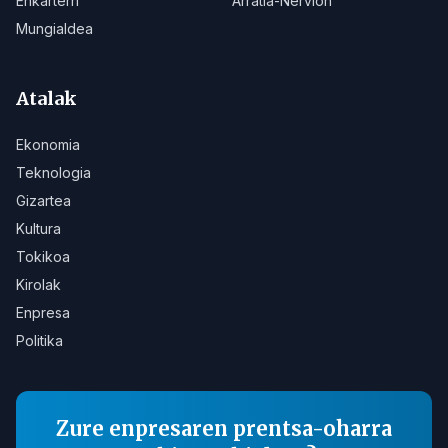
Enkarterri
Arratia-Nervión
Mungialdea
Atalak
Ekonomia
Teknologia
Gizartea
Kultura
Tokikoa
Kirolak
Enpresa
Politika
Zure enpresaren prentsa-oharra