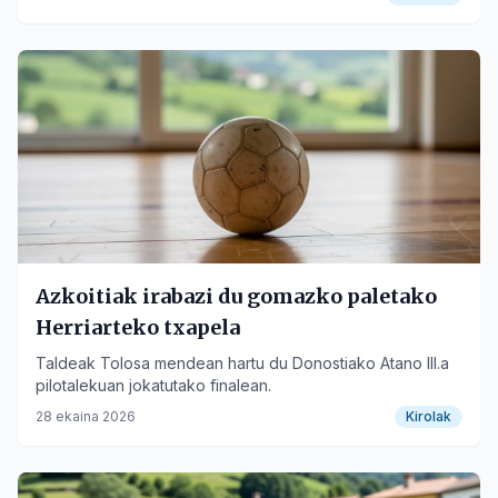
Azkoitiak irabazi du gomazko paletako
Herriarteko txapela
Taldeak Tolosa mendean hartu du Donostiako Atano III.a
pilotalekuan jokatutako finalean.
28 ekaina 2026
Kirolak