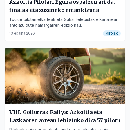
Azkoitia Pilotari Eguna ospatzen ari da,
finalak eta zuzeneko emankizuna
Txulue pilotari elkarteak eta Guka Telebistak elkarlanean
antolatu dute hamargarren edizio hau.
13 ekaina 2026
Kirolak
VIII. Goilurrak Rallya: Azkoitia eta
Lazkaoren artean lehiatuko dira 57 pilotu
Pilotuek egiaztapenak eta aurkezpen ekitaldia egin