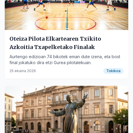
Oteiza Pilota Elkartearen Txikito
Azkoitia Txapelketako Finalak
Aurtengo edizioan 74 bikotek eman dute izena, eta bost
final jokatuko dira etzi Gurea pilotalekuan.
25 ekaina 2026
Tokikoa