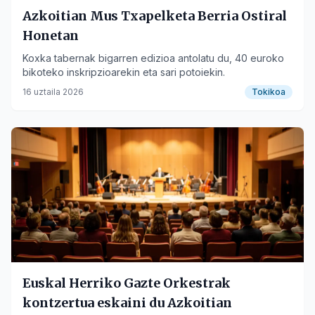
Azkoitian Mus Txapelketa Berria Ostiral
Honetan
Koxka tabernak bigarren edizioa antolatu du, 40 euroko
bikoteko inskripzioarekin eta sari potoiekin.
16 uztaila 2026
Tokikoa
Euskal Herriko Gazte Orkestrak
kontzertua eskaini du Azkoitian