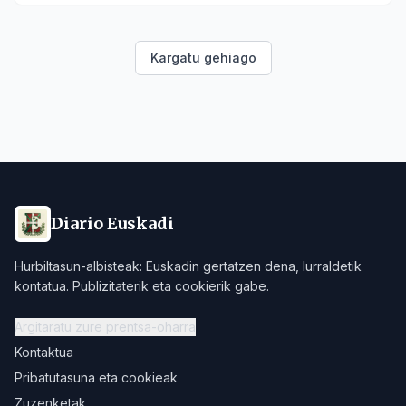
Kargatu gehiago
Diario Euskadi
Hurbiltasun-albisteak: Euskadin gertatzen dena, lurraldetik
kontatua. Publizitaterik eta cookierik gabe.
Argitaratu zure prentsa-oharra
Kontaktua
Pribatutasuna eta cookieak
Zuzenketak