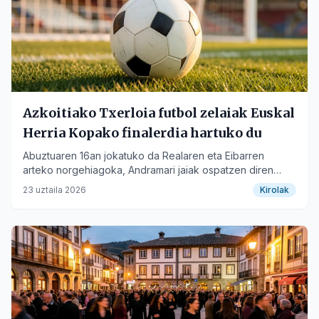
Azkoitiako Txerloia futbol zelaiak Euskal
Herria Kopako finalerdia hartuko du
Abuztuaren 16an jokatuko da Realaren eta Eibarren
arteko norgehiagoka, Andramari jaiak ospatzen diren
bitartean.
23 uztaila 2026
Kirolak