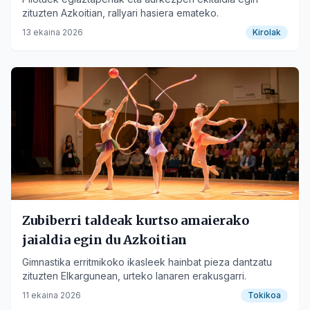
zituzten Azkoitian, rallyari hasiera emateko.
13 ekaina 2026
Kirolak
Zubiberri taldeak kurtso amaierako
jaialdia egin du Azkoitian
Gimnastika erritmikoko ikasleek hainbat pieza dantzatu
zituzten Elkargunean, urteko lanaren erakusgarri.
11 ekaina 2026
Tokikoa