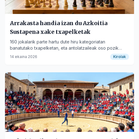
Arrakasta handia izan du Azkoitia
Sustapena xake txapelketak
160 jokalarik parte hartu dute hiru kategoriatan
banatutako txapelketan, eta antolatzaileak oso pozik
agertu dira.
14 ekaina 2026
Kirolak