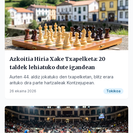
Azkoitia Hiria Xake Txapelketa: 20
taldek lehiatuko dute igandean
Aurten 44. aldiz jokatuko den txapelketan, blitz erara
arituko dira parte hartzaileak Kontzejupean.
26 ekaina 2026
Tokikoa